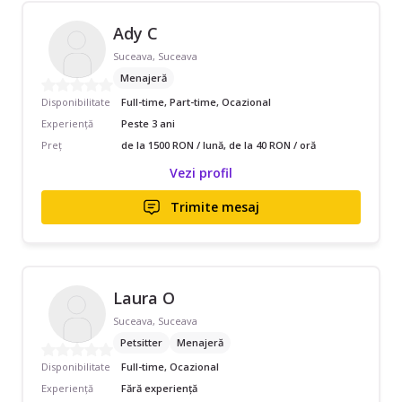
Ady C
Suceava, Suceava
Menajeră
Disponibilitate
Full-time, Part-time, Ocazional
Experiență
Peste 3 ani
Preț
de la 1500 RON / lună, de la 40 RON / oră
Vezi profil
Trimite mesaj
Laura O
Suceava, Suceava
Petsitter
Menajeră
Disponibilitate
Full-time, Ocazional
Experiență
Fără experiență