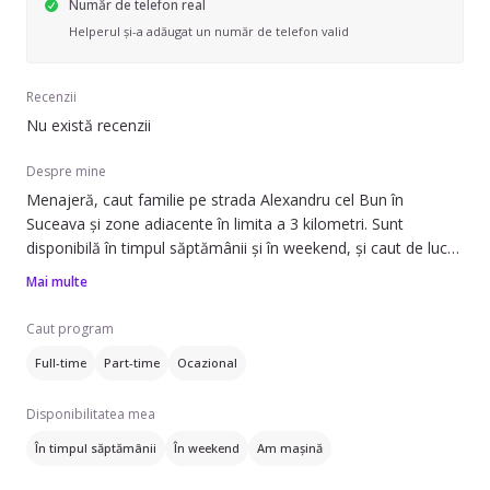
Număr de telefon real
Helperul și-a adăugat un număr de telefon valid
Recenzii
Nu există recenzii
Despre mine
Menajeră, caut familie pe strada Alexandru cel Bun în
Suceava și zone adiacente în limita a 3 kilometri. Sunt
disponibilă în timpul săptămânii și în weekend, și caut de lucru
full-time, part-time sau ocazional.
Mai multe
Pot să ofer ajutor cu: spălat haine, schimbat așternuturi,
Caut program
curățare aragaz/cuptor, curățare frigider și îngrijire plante.
Full-time
Part-time
Ocazional
Lucrez atât în apartamente, cât și în case sau vile. De
asemenea, pot asigura curățenie generală, curățenie de
Disponibilitatea mea
întreținere, curățenie în bucătărie și curățenie geamuri.
În timpul săptămânii
În weekend
Am mașină
Nu am experiență anterioară, dar sunt dornică să învăț și să
mă implic. Dacă sunteți interesați, nu ezitați să mă contactați!