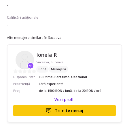
-
Calificări adiționale
-
Alte menajere similare în Suceava
Ionela R
Suceava, Suceava
Bonă
Menajeră
Disponibilitate
Full-time, Part-time, Ocazional
Experiență
Fără experiență
Preț
de la 1500 RON / lună, de la 20 RON / oră
Vezi profil
Trimite mesaj