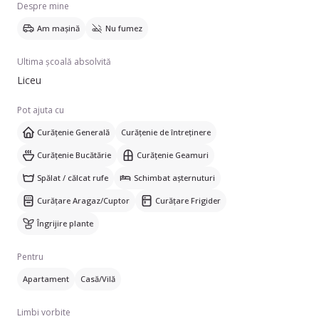
Despre mine
Am mașină
Nu fumez
Ultima școală absolvită
Liceu
Pot ajuta cu
Curățenie Generală
Curățenie de întreținere
Curățenie Bucătărie
Curățenie Geamuri
Spălat / călcat rufe
Schimbat așternuturi
Curățare Aragaz/Cuptor
Curățare Frigider
Îngrijire plante
Pentru
Apartament
Casă/Vilă
Limbi vorbite