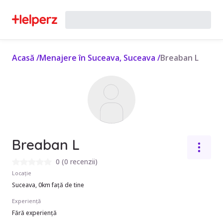
Acasă
/
Menajere în Suceava, Suceava
/
Breaban L
Breaban L
0
(
0 recenzii
)
Locație
Suceava, 0km față de tine
Experiență
Fără experiență