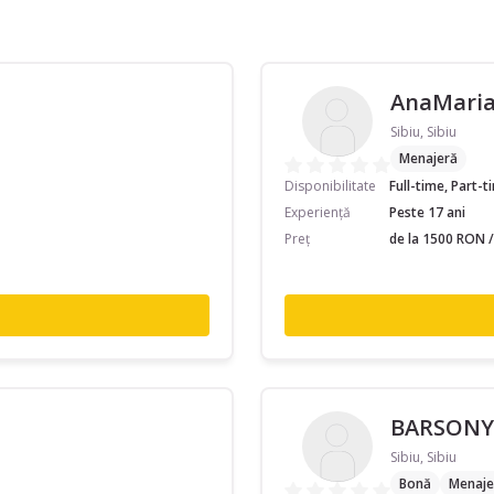
AnaMaria
Sibiu, Sibiu
Menajeră
Disponibilitate
Full-time, Part-
Experiență
Peste 17 ani
Preț
de la 1500 RON /
BARSONY
Sibiu, Sibiu
Bonă
Menaje