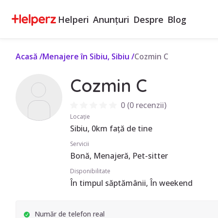
Helperi
Anunțuri
Despre
Blog
Acasă
/
Menajere în Sibiu, Sibiu
/
Cozmin C
Cozmin C
0
(
0 recenzii
)
Locație
Sibiu, 0km față de tine
Servicii
Bonă, Menajeră, Pet-sitter
Disponibilitate
În timpul săptămânii, În weekend
Număr de telefon real