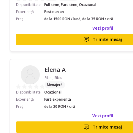
Disponibilitate
Full-time, Part-time, Ocazional
Experiență
Peste un an
Preț
de la 1500 RON / lună, de la 35 RON / oră
Vezi profil
Trimite mesaj
Elena A
Sibiu, Sibiu
Menajeră
Disponibilitate
Ocazional
Experiență
Fără experiență
Preț
de la 20 RON / oră
Vezi profil
Trimite mesaj