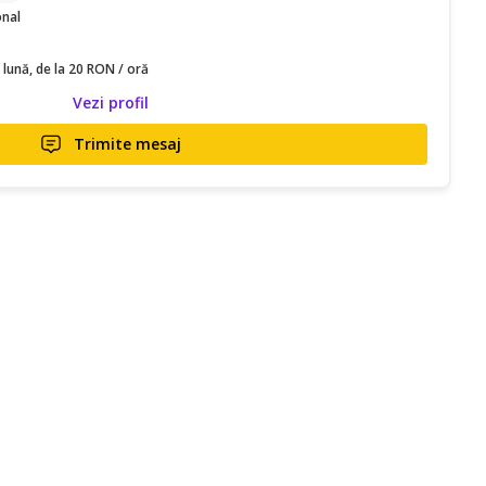
onal
 lună, de la 20 RON / oră
Vezi profil
Trimite mesaj