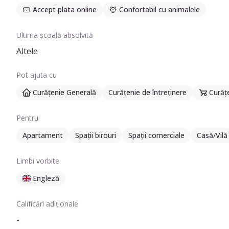
Accept plata online
Confortabil cu animalele
Ultima școală absolvită
Altele
Pot ajuta cu
Curățenie Generală
Curățenie de întreținere
Curăț
Pentru
Apartament
Spații birouri
Spații comerciale
Casă/Vilă
Limbi vorbite
Engleză
Calificări adiționale
-