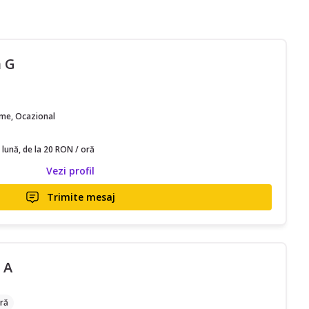
 G
time, Ocazional
 lună, de la 20 RON / oră
Vezi profil
Trimite mesaj
 A
ră