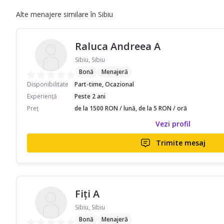
Alte menajere similare în Sibiu
Raluca Andreea A
Sibiu, Sibiu
Bonă
Menajeră
Disponibilitate
Part-time, Ocazional
Experiență
Peste 2 ani
Preț
de la 1500 RON / lună, de la 5 RON / oră
Vezi profil
Trimite mesaj
Fiți A
Sibiu, Sibiu
Bonă
Menajeră