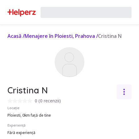
Acasă
/
Menajere în Ploiesti, Prahova
/
Cristina N
Cristina N
0
(
0 recenzii
)
Locație
Ploiesti, 0km față de tine
Experiență
Fără experiență