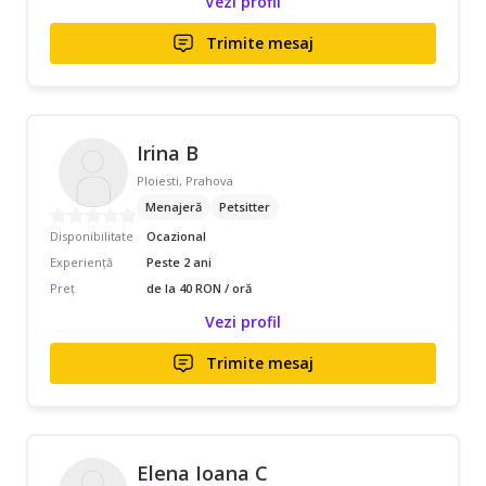
Vezi profil
Trimite mesaj
Irina B
Ploiesti, Prahova
Menajeră
Petsitter
Disponibilitate
Ocazional
Experiență
Peste 2 ani
Preț
de la 40 RON / oră
Vezi profil
Trimite mesaj
Elena Ioana C