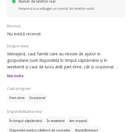
Număr de telefon real
Helperul și-a adăugat un număr de telefon valid
Recenzii
Nu există recenzii
Despre mine
Menajeră, caut familii care au nevoie de ajutor in
gospodarie.Sunt disponibilă în timpul săptămânii și în
weekend și caut de lucru atât part-time, cât și ocazional.
Mai multe
Pot să ofer ajutor cu spălatul hainelor, schimbatul
așternuturilor, curățarea aragazului și a cuptorului, curățarea
Caut program
frigiderului, îngrijirea plantelor și prepararea mâncării.
Part-time
Ocazional
Am experienta doar la mine acasa, dar sunt dornică să învăț
Disponibilitatea mea
și să îmi fac treaba bine. Pot lucra în apartamente, case/vile
sau spații de birouri. Vorbesc limba engleză, ceea ce poate fi
În timpul săptămânii
În weekend
Am mașină
un avantaj.
Disponibil pentru călătorii de concediu
Nunți/Botezuri