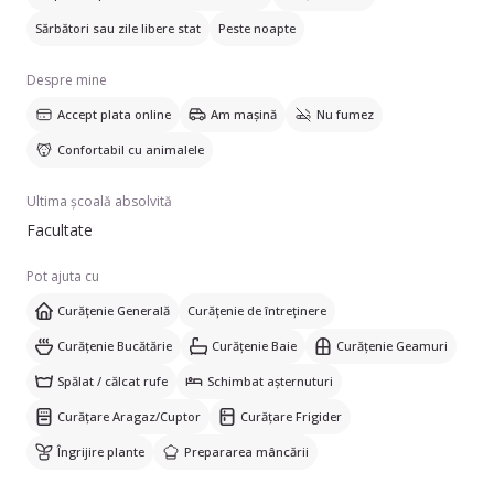
Sărbători sau zile libere stat
Peste noapte
Despre mine
Accept plata online
Am mașină
Nu fumez
Confortabil cu animalele
Ultima școală absolvită
Facultate
Pot ajuta cu
Curățenie Generală
Curățenie de întreținere
Curățenie Bucătărie
Curățenie Baie
Curățenie Geamuri
Spălat / călcat rufe
Schimbat așternuturi
Curățare Aragaz/Cuptor
Curățare Frigider
Îngrijire plante
Prepararea mâncării