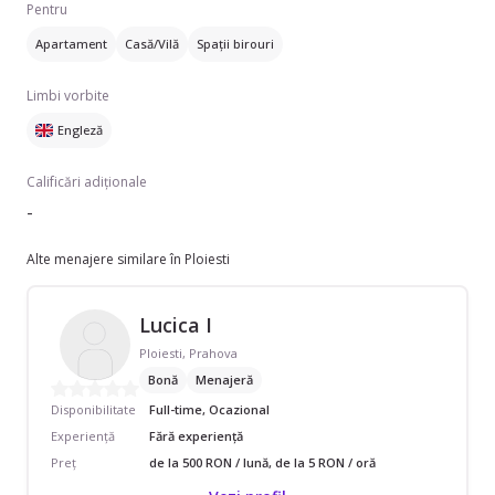
Pentru
Apartament
Casă/Vilă
Spații birouri
Limbi vorbite
Engleză
Calificări adiționale
-
Alte menajere similare în Ploiesti
Lucica I
Ploiesti, Prahova
Bonă
Menajeră
Disponibilitate
Full-time, Ocazional
Experiență
Fără experiență
Preț
de la 500 RON / lună, de la 5 RON / oră