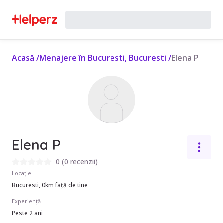
Acasă
/
Menajere în Bucuresti, Bucuresti
/
Elena P
Elena P
0
(
0 recenzii
)
Locație
Bucuresti, 0km față de tine
Experiență
Peste 2 ani