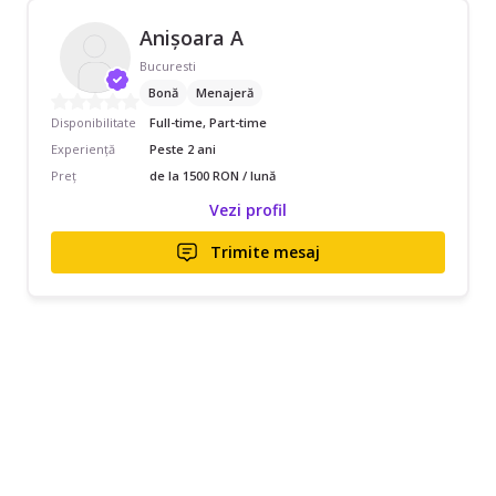
Anișoara A
Bucuresti
Bonă
Menajeră
Disponibilitate
Full-time, Part-time
Experiență
Peste 2 ani
Preț
de la 1500 RON / lună
Vezi profil
Trimite mesaj