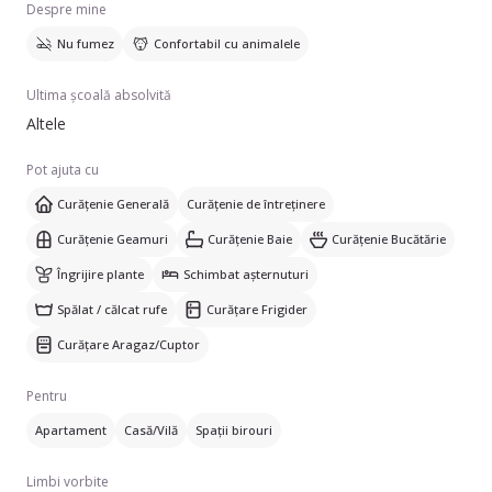
Despre mine
Nu fumez
Confortabil cu animalele
De asemenea, am absolvit Școala de Bucătari.
Ultima școală absolvită
Altele
Pot ajuta cu
Curățenie Generală
Curățenie de întreținere
Curățenie Geamuri
Curățenie Baie
Curățenie Bucătărie
Îngrijire plante
Schimbat așternuturi
Spălat / călcat rufe
Curățare Frigider
Curățare Aragaz/Cuptor
Pentru
Apartament
Casă/Vilă
Spații birouri
Limbi vorbite