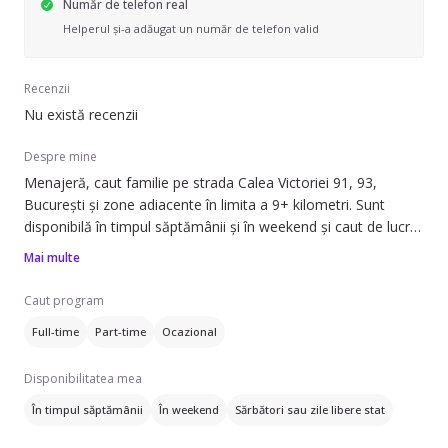
Număr de telefon real
Helperul și-a adăugat un număr de telefon valid
Recenzii
Nu există recenzii
Despre mine
Menajeră, caut familie pe strada Calea Victoriei 91, 93,
București și zone adiacente în limita a 9+ kilometri. Sunt
disponibilă în timpul săptămânii și în weekend și caut de lucru
atât full-time, cât și part-time sau ocazional.
Mai multe
Pot să ofer ajutor cu: îngrijirea plantelor, schimbatul
Caut program
așternuturilor, spălatul hainelor, curățarea frigiderului și
Full-time
Part-time
Ocazional
curățarea aragazului/ cuptorului.
Disponibilitatea mea
Am experiență de 2 ani în domeniu și pot lucra în
apartamente, case/vile sau spații de birouri. Ofer servicii
În timpul săptămânii
În weekend
Sărbători sau zile libere stat
precum curățenie generală, curățenie de întreținere, curățenie
geamuri, curățenie baie și curățenie bucătărie.