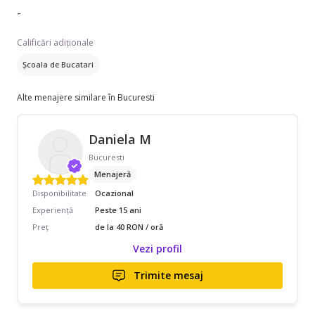
-
Calificări adiționale
Școala de Bucatari
Alte menajere similare în Bucuresti
Daniela M
Bucuresti
Menajeră
Disponibilitate
Ocazional
Experiență
Peste 15 ani
Preț
de la 40 RON / oră
Vezi profil
Trimite mesaj