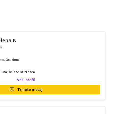
lena N
va
time, Ocazional
 lună, de la 55 RON / oră
Vezi profil
Trimite mesaj