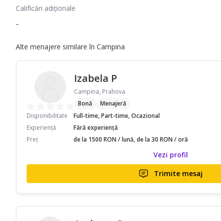
Calificări adiționale
-
Alte menajere similare în Campina
Izabela P
Campina, Prahova
Bonă
Menajeră
Disponibilitate
Full-time, Part-time, Ocazional
Experiență
Fără experiență
Preț
de la 1500 RON / lună, de la 30 RON / oră
Vezi profil
Trimite mesaj