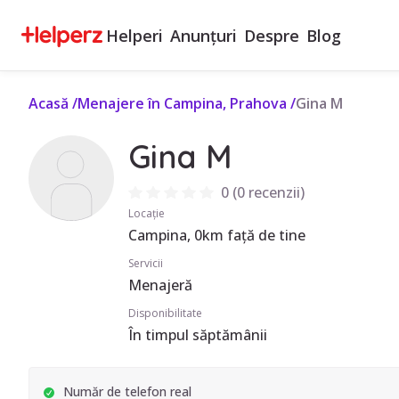
Helperi
Anunțuri
Despre
Blog
Acasă
/
Menajere în Campina, Prahova
/
Gina M
Gina M
0
(
0 recenzii
)
Locație
Campina, 0km față de tine
Servicii
Menajeră
Disponibilitate
În timpul săptămânii
Număr de telefon real