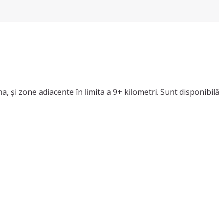
 și zone adiacente în limita a 9+ kilometri. Sunt disponibilă 
întreținere, curățenie bucătărie, curățenie geamuri, curățen
ptorului, schimbatul așternuturilor, curățarea frigiderului, s
tipuri de clădiri: apartamente, case/vile sau spații comercial