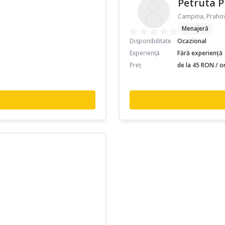
Petruta P
Campina, Praho
Menajeră
Disponibilitate
Ocazional
Experiență
Fără experiență
Preț
de la 45 RON / o