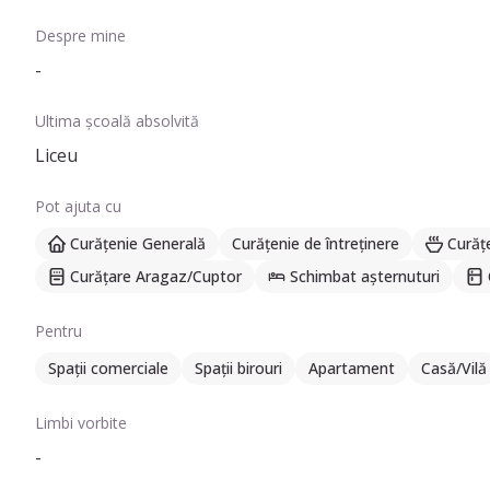
Despre mine
-
Ultima școală absolvită
Liceu
Pot ajuta cu
Curățenie Generală
Curățenie de întreținere
Curăț
Curățare Aragaz/Cuptor
Schimbat așternuturi
Pentru
Spații comerciale
Spații birouri
Apartament
Casă/Vilă
Limbi vorbite
-