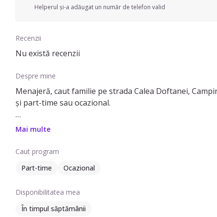
Helperul și-a adăugat un număr de telefon valid
Recenzii
Nu există recenzii
Despre mine
Menajeră, caut familie pe strada Calea Doftanei, Campina,
și part-time sau ocazional.
Pot să ofer ajutor cu: curățenie generală, curățenie de 
Mai multe
ajuta cu îngrijirea plantelor, curățarea aragazului și cu
Caut program
Am experiență de 1 an în domeniu și pot lucra în diverse 
Part-time
Ocazional
Disponibilitatea mea
În timpul săptămânii