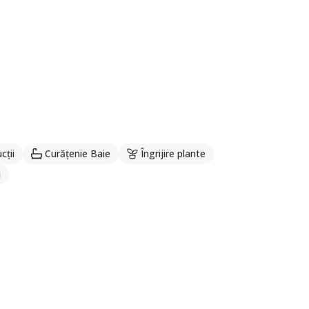
cții
Curățenie Baie
Îngrijire plante
i