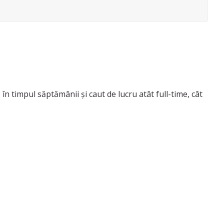
în timpul săptămânii și caut de lucru atât full-time, cât
ie după construcții și curățenie baie. De asemenea, pot
pălat hainele și prepararea mâncării.
e.