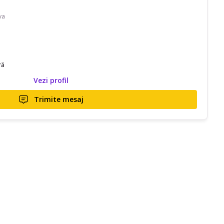
va
ră
Vezi profil
Trimite mesaj