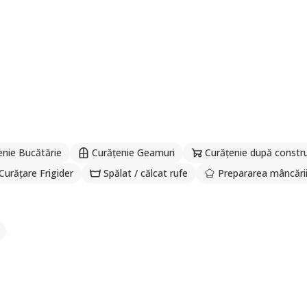
enie Bucătărie
Curățenie Geamuri
Curățenie după constru
Curățare Frigider
Spălat / călcat rufe
Prepararea mâncări