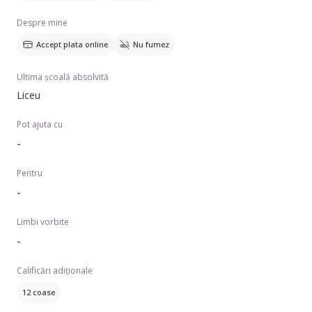
Despre mine
Accept plata online
Nu fumez
Ultima școală absolvită
Liceu
Pot ajuta cu
-
Pentru
-
Limbi vorbite
-
Calificări adiționale
12 coase