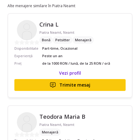
Alte menajere similare în Piatra Neamt
Crina L
Piatra Neamt, Neamt
Bonă
Petsitter
Menajeră
Disponibilitate
Part-time, Ocazional
Experiență
Peste un an
Preț
de la 1000 RON / lună, de la 25 RON / oră
Vezi profil
Trimite mesaj
Teodora Maria B
Piatra Neamt, Neamt
Menajeră