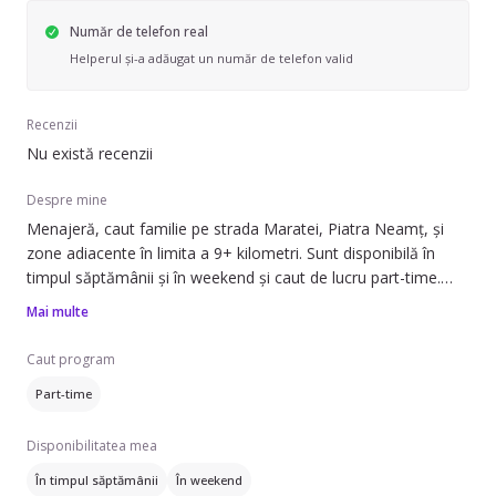
Număr de telefon real
Helperul și-a adăugat un număr de telefon valid
Recenzii
Nu există recenzii
Despre mine
Menajeră, caut familie pe strada Maratei, Piatra Neamț, și
zone adiacente în limita a 9+ kilometri. Sunt disponibilă în
timpul săptămânii și în weekend și caut de lucru part-time.
Mai multe
Pot să ofer ajutor cu: curățenie generală în apartamente,
case/vile și spații comerciale. Am experiență în menținerea
Caut program
unui mediu curat și ordonat, esențial pentru confortul unei
Part-time
familii sau a unui birou.
Disponibilitatea mea
Dacă aveți nevoie de un ajutor de încredere, nu ezitați să mă
contactați.
În timpul săptămânii
În weekend