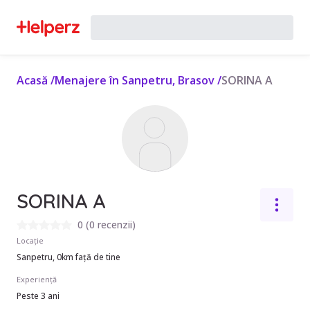
Acasă
/
Menajere în Sanpetru, Brasov
/
SORINA A
SORINA A
0
(
0 recenzii
)
Locație
Sanpetru, 0km față de tine
Experiență
Peste 3 ani