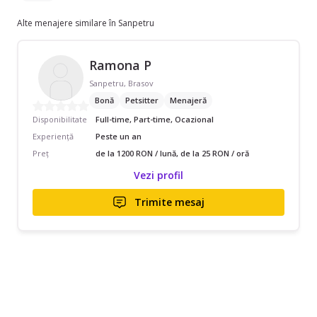
Alte menajere similare în Sanpetru
Ramona P
Sanpetru, Brasov
Bonă
Petsitter
Menajeră
Disponibilitate
Full-time, Part-time, Ocazional
Experiență
Peste un an
Preț
de la 1200 RON / lună, de la 25 RON / oră
Vezi profil
Trimite mesaj