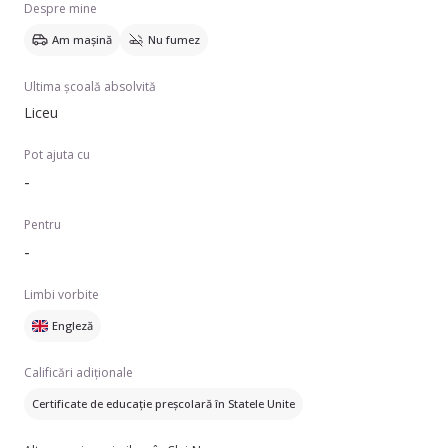
Despre mine
Am mașină
Nu fumez
Ultima școală absolvită
Liceu
Pot ajuta cu
-
Pentru
-
Limbi vorbite
Engleză
Calificări adiționale
Certificate de educație preșcolară în Statele Unite