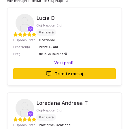
Alte menajere similare în Cluj-Napoca
Lucia D
Cluj-Napoca, Cluj
Menajeră
Disponibilitate
Ocazional
Experiență
Peste 15 ani
Preț
de la 70 RON / oră
Vezi profil
Trimite mesaj
Loredana Andreea T
Cluj-Napoca, Cluj
Menajeră
Disponibilitate
Part-time, Ocazional