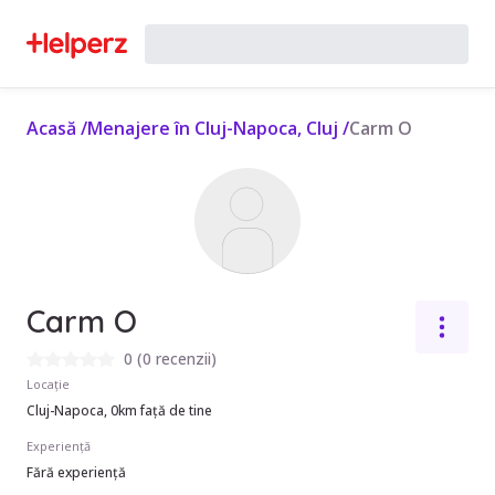
Acasă
/
Menajere în Cluj-Napoca, Cluj
/
Carm O
Carm O
0
(
0 recenzii
)
Locație
Cluj-Napoca, 0km față de tine
Experiență
Fără experiență