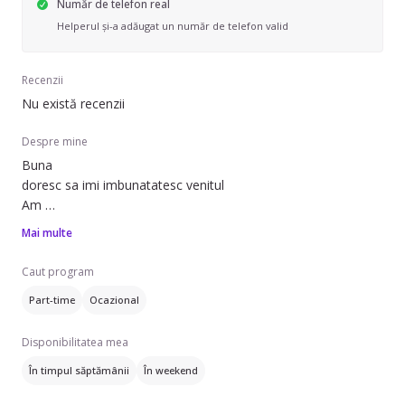
Număr de telefon real
Helperul și-a adăugat un număr de telefon valid
Recenzii
Nu există recenzii
Despre mine
Buna
doresc sa imi imbunatatesc venitul
Am
lucrat la curatenie in sttrainatate
Mai multe
Lucrez repede si bine
Caut program
Part-time
Ocazional
Disponibilitatea mea
În timpul săptămânii
În weekend