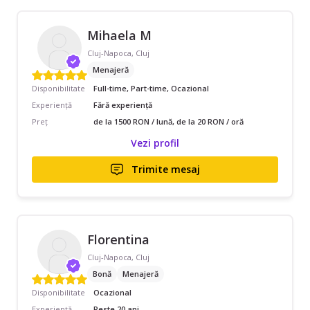
Mihaela M
Cluj-Napoca, Cluj
Menajeră
Disponibilitate
Full-time, Part-time, Ocazional
Experiență
Fără experiență
Preț
de la 1500 RON / lună, de la 20 RON / oră
Vezi profil
Trimite mesaj
Florentina
Cluj-Napoca, Cluj
Bonă
Menajeră
Disponibilitate
Ocazional
Experiență
Peste 20 ani