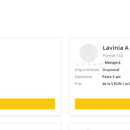
Lavinia A
Floresti, Cluj
Menajeră
Disponibilitate
Ocazional
Experiență
Peste 9 ani
Preț
de la 5 RON / or