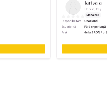
larisa a
Floresti, Cluj
Menajeră
Disponibilitate
Ocazional
Experiență
Fără experiență
Preț
de la 5 RON / or