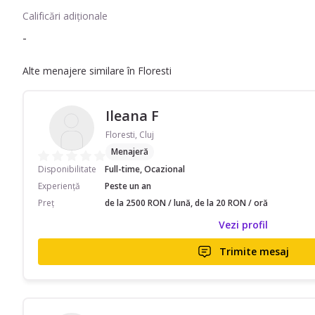
Calificări adiționale
-
Alte menajere similare în Floresti
Ileana F
Floresti, Cluj
Menajeră
Disponibilitate
Full-time, Ocazional
Experiență
Peste un an
Preț
de la 2500 RON / lună, de la 20 RON / oră
Vezi profil
Trimite mesaj