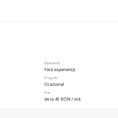
Experiență
Fără experiență
Program
Ocazional
Preț
de la 45 RON / oră