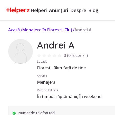
Helperi
Anunțuri
Despre
Blog
Acasă
/
Menajere în Floresti, Cluj
/
Andrei A
Andrei A
0
(
0 recenzii
)
Locație
Floresti, 0km față de tine
Servicii
Menajeră
Disponibilitate
În timpul săptămânii, În weekend
Număr de telefon real