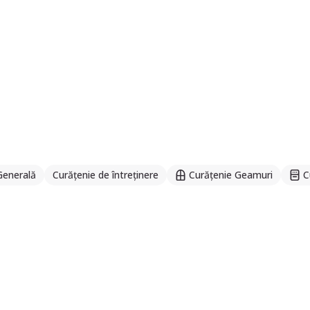
Generală
Curățenie de întreținere
Curățenie Geamuri
C