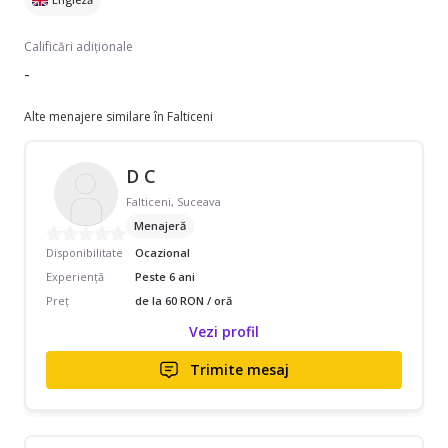
Calificări adiționale
-
Alte menajere similare în Falticeni
D C
Falticeni, Suceava
Menajeră
Disponibilitate
Ocazional
Experiență
Peste 6 ani
Preț
de la 60 RON / oră
Vezi profil
Trimite mesaj