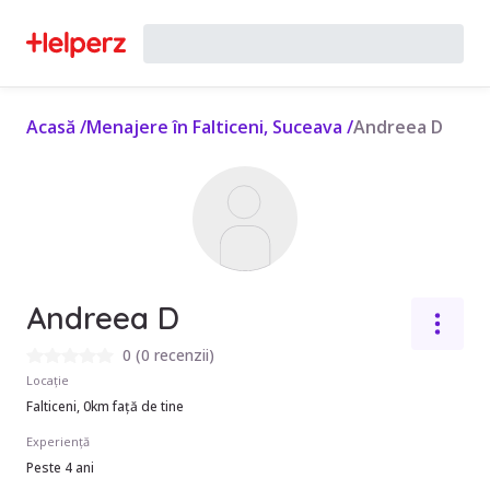
Acasă
/
Menajere în Falticeni, Suceava
/
Andreea D
Andreea D
0
(
0 recenzii
)
Locație
Falticeni, 0km față de tine
Experiență
Peste 4 ani