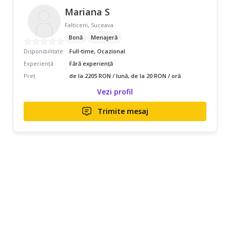
Mariana S
Falticeni, Suceava
Bonă
Menajeră
Disponibilitate
Full-time, Ocazional
Experiență
Fără experiență
Preț
de la 2205 RON / lună, de la 20 RON / oră
Vezi profil
Trimite mesaj