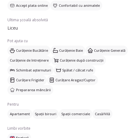
Accept plata online
Confortabil cu animalele
Ultima școală absolvită
Liceu
Pot ajuta cu
Curățenie Bucătărie
Curățenie Baie
Curățenie Generală
Curățenie de întreținere
Curățenie după construcții
Schimbat așternuturi
Spălat / călcat rufe
Curățare Frigider
Curățare Aragaz/Cuptor
Prepararea mâncării
Pentru
Apartament
Spații birouri
Spații comerciale
Casă/Vilă
Limbi vorbite
Engleză