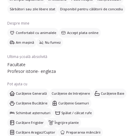
Sărbători sau zile libere stat
Disponibil pentru călătorii de concediu
Despre mine
Confortabil cu animalele
Accept plata online
Am mașină
Nu fumez
Ultima școală absolvită
Facultate
Profesor istorie- engleza
Pot ajuta cu
Curățenie Generală
Curățenie de întreținere
Curățenie Baie
Curățenie Bucătărie
Curățenie Geamuri
Schimbat așternuturi
Spălat / călcat rufe
Curățare Frigider
Îngrijire plante
Curățare Aragaz/Cuptor
Prepararea mâncării