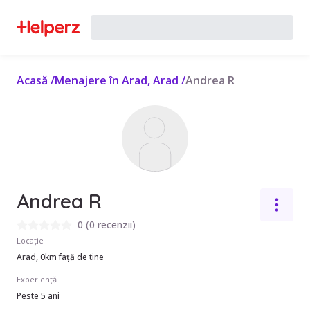
Acasă
/
Menajere în Arad, Arad
/
Andrea R
Andrea R
0
(
0 recenzii
)
Locație
Arad, 0km față de tine
Experiență
Peste 5 ani