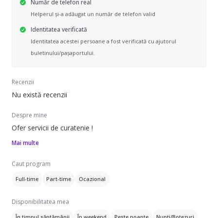
Număr de telefon real
Helperul și-a adăugat un număr de telefon valid
Identitatea verificată
Identitatea acestei persoane a fost verificată cu ajutorul
buletinului/pașaportului.
Recenzii
Nu există recenzii
Despre mine
Ofer servicii de curatenie !
Mai multe
Caut program
Full-time
Part-time
Ocazional
Disponibilitatea mea
În timpul săptămânii
În weekend
Peste noapte
Nunți/Botezuri