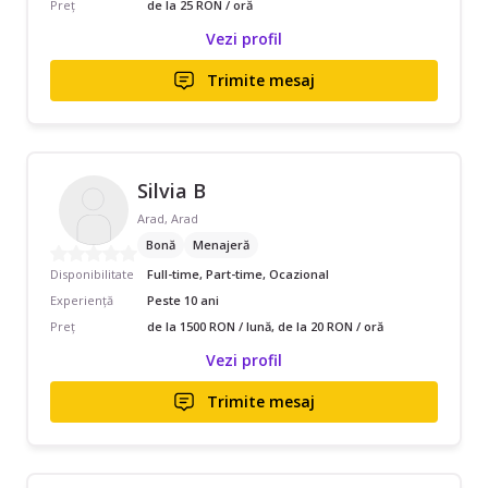
Preț
de la 25 RON / oră
Vezi profil
Trimite mesaj
Silvia B
Arad, Arad
Bonă
Menajeră
Disponibilitate
Full-time, Part-time, Ocazional
Experiență
Peste 10 ani
Preț
de la 1500 RON / lună, de la 20 RON / oră
Vezi profil
Trimite mesaj