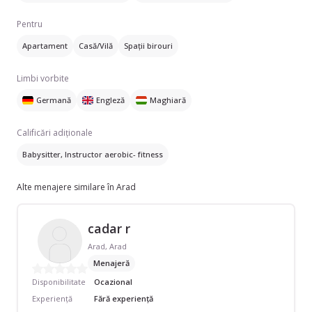
Pentru
Apartament
Casă/Vilă
Spații birouri
Limbi vorbite
Germană
Engleză
Maghiară
Calificări adiționale
Babysitter, Instructor aerobic- fitness
Alte menajere similare în Arad
cadar r
Arad, Arad
Menajeră
Disponibilitate
Ocazional
Experiență
Fără experiență