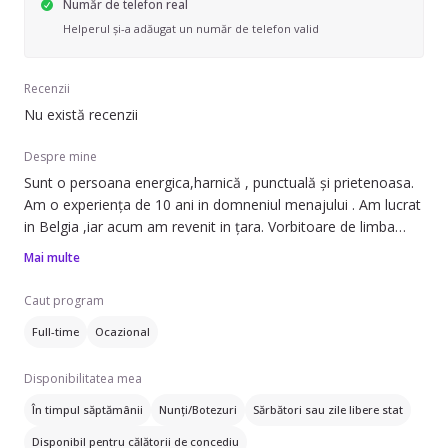
Număr de telefon real
Helperul și-a adăugat un număr de telefon valid
Recenzii
Nu există recenzii
Despre mine
Sunt o persoana energica,harnică , punctuală și prietenoasa.
Am o experiența de 10 ani in domneniul menajului . Am lucrat
in Belgia ,iar acum am revenit in țara. Vorbitoare de limba
engleză și franceza.
Mai multe
.
Caut program
Full-time
Ocazional
Disponibilitatea mea
În timpul săptămânii
Nunți/Botezuri
Sărbători sau zile libere stat
Disponibil pentru călătorii de concediu