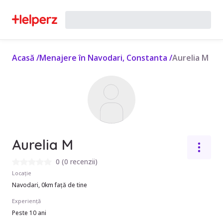
Acasă
/
Menajere în Navodari, Constanta
/
Aurelia M
Aurelia M
0
(
0 recenzii
)
Locație
Navodari, 0km față de tine
Experiență
Peste 10 ani