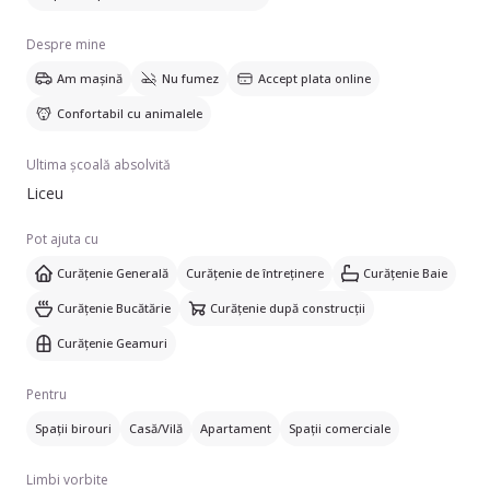
Despre mine
Am mașină
Nu fumez
Accept plata online
Confortabil cu animalele
Ultima școală absolvită
Liceu
Pot ajuta cu
Curățenie Generală
Curățenie de întreținere
Curățenie Baie
Curățenie Bucătărie
Curățenie după construcții
Curățenie Geamuri
Pentru
Spații birouri
Casă/Vilă
Apartament
Spații comerciale
Limbi vorbite