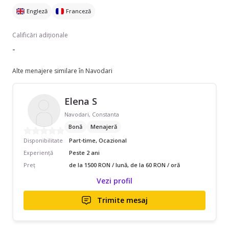
Engleză
Franceză
Calificări adiționale
-
Alte menajere similare în Navodari
Elena S
Navodari, Constanta
Bonă
Menajeră
Disponibilitate
Part-time, Ocazional
Experiență
Peste 2 ani
Preț
de la 1500 RON / lună, de la 60 RON / oră
Vezi profil
Trimite mesaj