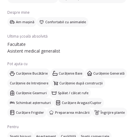
Despre mine
Am mașină
Confortabil cu animalele
Ultima școală absolvită
Facultate
Asistent medical generalist
Pot ajuta cu
Curățenie Bucătărie
Curățenie Baie
Curățenie Generală
Curățenie de întreținere
Curățenie după construcții
Curățenie Geamuri
Spălat / călcat rufe
Schimbat așternuturi
Curățare Aragaz/Cuptor
Curățare Frigider
Prepararea mâncării
Îngrijire plante
Pentru
Spații birouri
Apartament
Casă/Vilă
Spații comerciale