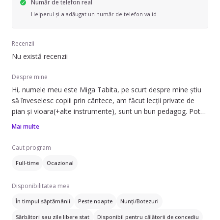
Număr de telefon real
Helperul și-a adăugat un număr de telefon valid
Recenzii
Nu există recenzii
Despre mine
Hi, numele meu este Miga Tabita, pe scurt despre mine știu
să înveselesc copiii prin cântece, am făcut lecții private de
pian și vioara(+alte instrumente), sunt un bun pedagog. Pot
învăța copiii despre orice, predau meditații la biologie în
Mai multe
prezent, am 19 ani, am mai fost bona pt doi frățiori o fetiță
de 2 anișori și un băiat de 8
Caut program
Full-time
Ocazional
Disponibilitatea mea
În timpul săptămânii
Peste noapte
Nunți/Botezuri
Sărbători sau zile libere stat
Disponibil pentru călătorii de concediu