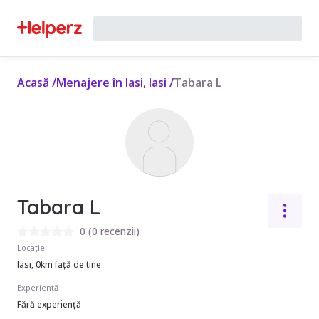
Acasă
/
Menajere în Iasi, Iasi
/
Tabara L
Tabara L
0
(
0 recenzii
)
Locație
Iasi, 0km față de tine
Experiență
Fără experiență