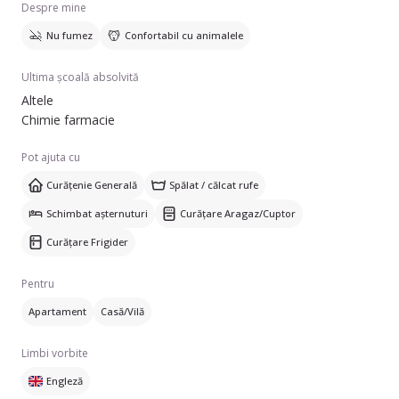
Despre mine
Nu fumez
Confortabil cu animalele
Ultima școală absolvită
Altele
Chimie farmacie
Pot ajuta cu
Curățenie Generală
Spălat / călcat rufe
Schimbat așternuturi
Curățare Aragaz/Cuptor
Curățare Frigider
Pentru
Apartament
Casă/Vilă
Limbi vorbite
Engleză