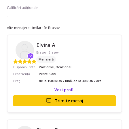
Calificări adiționale
-
Alte menajere similare în Brasov
Elvira A
Brasov, Brasov
Menajeră
Disponibilitate
Part-time, Ocazional
Experiență
Peste 5 ani
Preț
de la 1500 RON / lună, de la 30 RON / oră
Vezi profil
Trimite mesaj