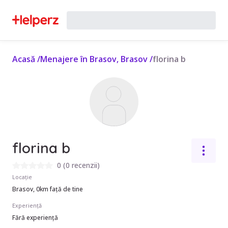
Acasă
/
Menajere în Brasov, Brasov
/
florina b
florina b
0
(
0 recenzii
)
Locație
Brasov, 0km față de tine
Experiență
Fără experiență