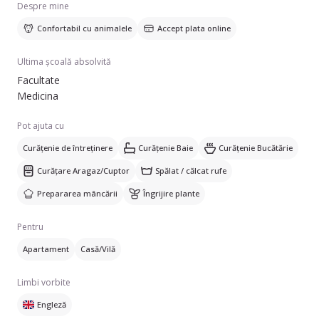
Despre mine
Confortabil cu animalele
Accept plata online
Ultima școală absolvită
Facultate
Medicina
Pot ajuta cu
Curățenie de întreținere
Curățenie Baie
Curățenie Bucătărie
Curățare Aragaz/Cuptor
Spălat / călcat rufe
Prepararea mâncării
Îngrijire plante
Pentru
Apartament
Casă/Vilă
Limbi vorbite
Engleză