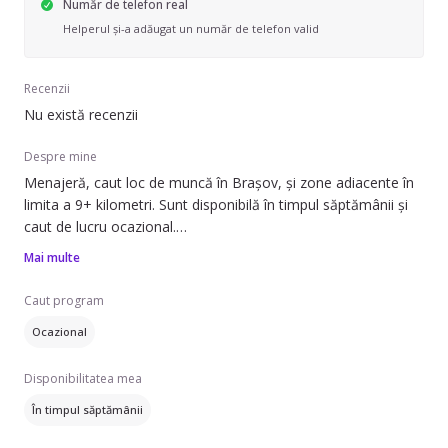
Număr de telefon real
Helperul și-a adăugat un număr de telefon valid
Recenzii
Nu există recenzii
Despre mine
Menajeră, caut loc de muncă în Brașov, și zone adiacente în
limita a 9+ kilometri. Sunt disponibilă în timpul săptămânii și
caut de lucru ocazional.
Mai multe
Pot să ofer ajutor cu: curățenie de întreținere, curățenie baie,
curățenie bucătărie. De asemenea, pot să ajut cu curățarea
Caut program
aragazului/ cuptorului, spălat haine, prepararea mâncării și
Ocazional
îngrijirea plantelor. Lucrez atât în apartamente, cât și în
case/vile.
Disponibilitatea mea
Vorbește limba engleză. Am experiență de 0 ani în acest
În timpul săptămânii
domeniu, dar sunt dornică să învăț și să mă adaptez nevoilor
familiei.