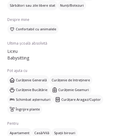
Sărbători sau zile libere stat
Nunți/Botezuri
Despre mine
Confortabil cu animalele
Ultima școală absolvită
Liceu
Babysitting
Pot ajuta cu
Curățenie Generală
Curățenie de întreținere
Curățenie Bucătărie
Curățenie Geamuri
Schimbat așternuturi
Curățare Aragaz/Cuptor
Îngrijire plante
Pentru
Apartament
Casă/Vilă
Spații birouri