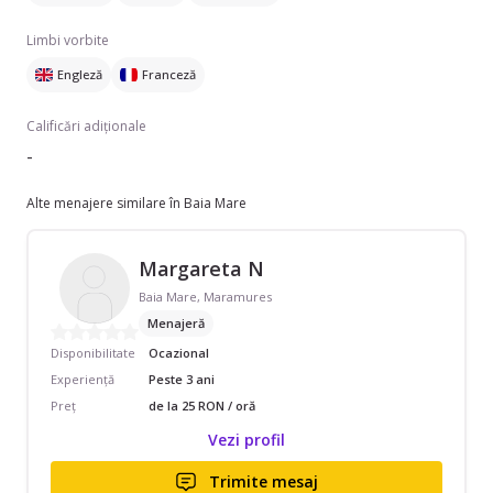
Limbi vorbite
Engleză
Franceză
Calificări adiționale
-
Alte menajere similare în Baia Mare
Margareta N
Baia Mare, Maramures
Menajeră
Disponibilitate
Ocazional
Experiență
Peste 3 ani
Preț
de la 25 RON / oră
Vezi profil
Trimite mesaj