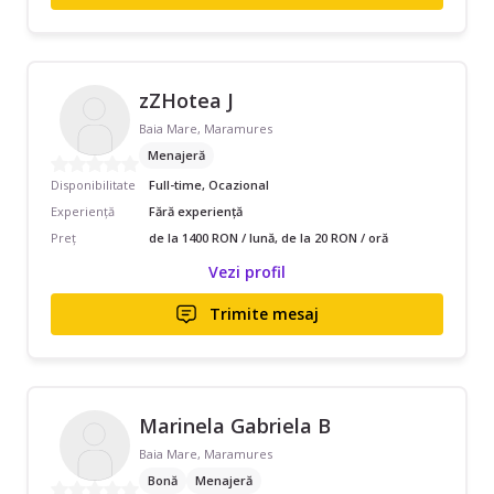
zZHotea J
Baia Mare, Maramures
Menajeră
Disponibilitate
Full-time, Ocazional
Experiență
Fără experiență
Preț
de la 1400 RON / lună, de la 20 RON / oră
Vezi profil
Trimite mesaj
Marinela Gabriela B
Baia Mare, Maramures
Bonă
Menajeră