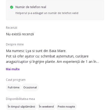
Număr de telefon real
Helperul și-a adăugat un număr de telefon valid
Recenzii
Nu există recenzii
Despre mine
Ma numesc Lya si sunt din Baia Mare.
Pot să ofer ajutor cu: schimbat așternuturi, curățare
aragaz/cuptor și îngrijire plante. Am experiență de 1 an în
acest domeniu și pot lucra atât în apartamente, cât și în
Mai multe
case/vile sau spații de birouri.
Caut program
Ofer servicii de curățenie generală, curățenie de întreținere,
Full-time
Ocazional
curățenie bucătărie și curățenie geamuri. Vorbesc engleză și
franceză, așa că pot comunica ușor cu familii care preferă
Disponibilitatea mea
aceste limbi.
În timpul săptămânii
În weekend
Peste noapte