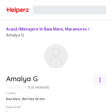
Acasă
/
Menajere în Baia Mare, Maramures
/
Amalya G
Amalya G
0
(
0 recenzii
)
Locație
Baia Mare, 0km față de tine
Experiență