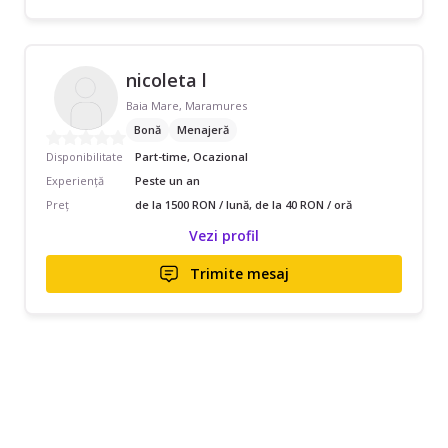
nicoleta l
Baia Mare, Maramures
Bonă
Menajeră
Disponibilitate
Part-time, Ocazional
Experiență
Peste un an
Preț
de la 1500 RON / lună, de la 40 RON / oră
Vezi profil
Trimite mesaj