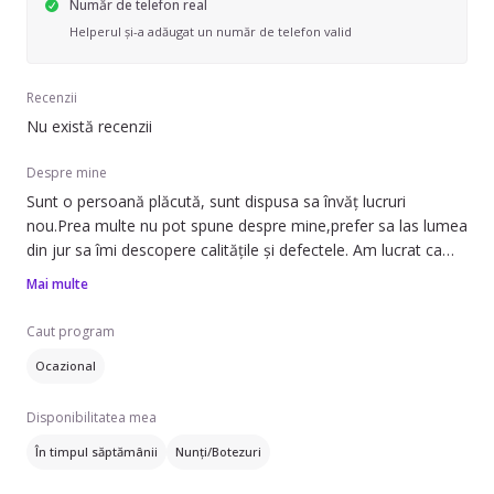
Număr de telefon real
Helperul și-a adăugat un număr de telefon valid
Recenzii
Nu există recenzii
Despre mine
Sunt o persoană plăcută, sunt dispusa sa învăț lucruri
nou.Prea multe nu pot spune despre mine,prefer sa las lumea
din jur sa îmi descopere calitățile și defectele. Am lucrat ca
oficiant la Poștă și ca menajera.Imi place sa petrec timpul
Mai multe
liber în natură,cu familia
Caut program
Ocazional
Disponibilitatea mea
În timpul săptămânii
Nunți/Botezuri