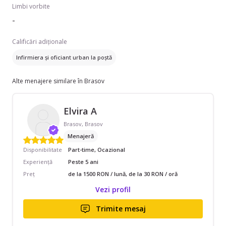
Limbi vorbite
-
Calificări adiționale
Infirmiera și oficiant urban la poștă
Alte menajere similare în Brasov
Elvira A
Brasov, Brasov
Menajeră
Disponibilitate
Part-time, Ocazional
Experiență
Peste 5 ani
Preț
de la 1500 RON / lună, de la 30 RON / oră
Vezi profil
Trimite mesaj