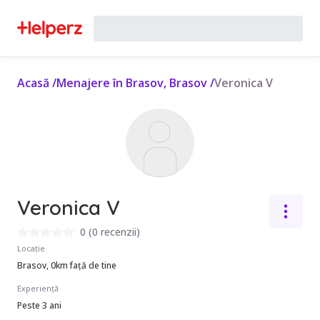
Acasă
/
Menajere în Brasov, Brasov
/
Veronica V
Veronica V
0
(
0 recenzii
)
Locație
Brasov, 0km față de tine
Experiență
Peste 3 ani