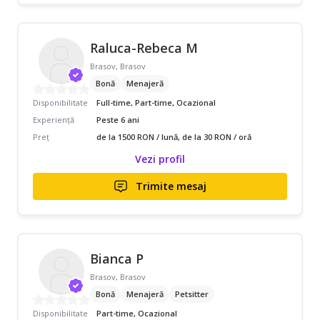
Raluca-Rebeca M
Brasov, Brasov
Bonă
Menajeră
Disponibilitate
Full-time, Part-time, Ocazional
Experiență
Peste 6 ani
Preț
de la 1500 RON / lună, de la 30 RON / oră
Vezi profil
Trimite mesaj
Bianca P
Brasov, Brasov
Bonă
Menajeră
Petsitter
Disponibilitate
Part-time, Ocazional