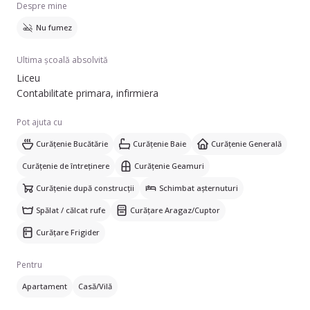
Despre mine
Nu fumez
Ultima școală absolvită
Liceu
Contabilitate primara, infirmiera
Pot ajuta cu
Curățenie Bucătărie
Curățenie Baie
Curățenie Generală
Curățenie de întreținere
Curățenie Geamuri
Curățenie după construcții
Schimbat așternuturi
Spălat / călcat rufe
Curățare Aragaz/Cuptor
Curățare Frigider
Pentru
Apartament
Casă/Vilă