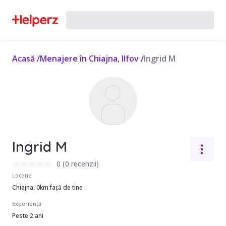
Acasă
/
Menajere în Chiajna, Ilfov
/
Ingrid M
Ingrid M
0
(
0 recenzii
)
Locație
Chiajna, 0km față de tine
Experiență
Peste 2 ani