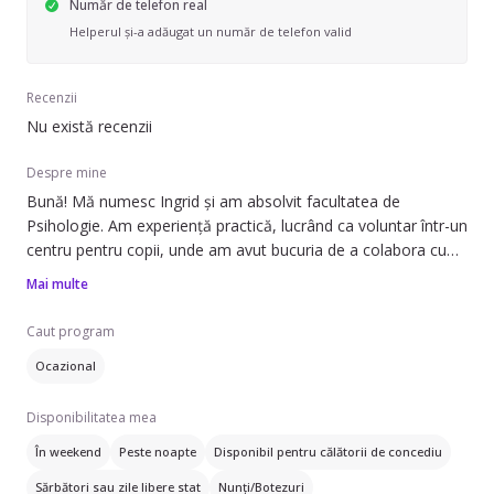
Număr de telefon real
Helperul și-a adăugat un număr de telefon valid
Recenzii
Nu există recenzii
Despre mine
Bună! Mă numesc Ingrid și am absolvit facultatea de
Psihologie. Am experiență practică, lucrând ca voluntar într-un
centru pentru copii, unde am avut bucuria de a colabora cu
cei mici, cu vârste între 4 și 10 ani. Sunt o persoană calmă,
Mai multe
atentă și pasionată de educație, mereu pregătită să ofer
sprijin și să creez un mediu sigur și prietenos pentru copii.
Caut program
Ocazional
De asemenea, sunt cunoscătoare de limba spaniolă și ofer
meditații la această materie. Aștept cu drag să ne cunoaștem!
Disponibilitatea mea
În weekend
Peste noapte
Disponibil pentru călătorii de concediu
Sărbători sau zile libere stat
Nunți/Botezuri