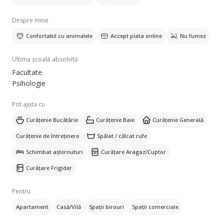
Despre mine
Confortabil cu animalele
Accept plata online
Nu fumez
Ultima școală absolvită
Facultate
Psihologie
Pot ajuta cu
Curățenie Bucătărie
Curățenie Baie
Curățenie Generală
Curățenie de întreținere
Spălat / călcat rufe
Schimbat așternuturi
Curățare Aragaz/Cuptor
Curățare Frigider
Pentru
Apartament
Casă/Vilă
Spații birouri
Spații comerciale