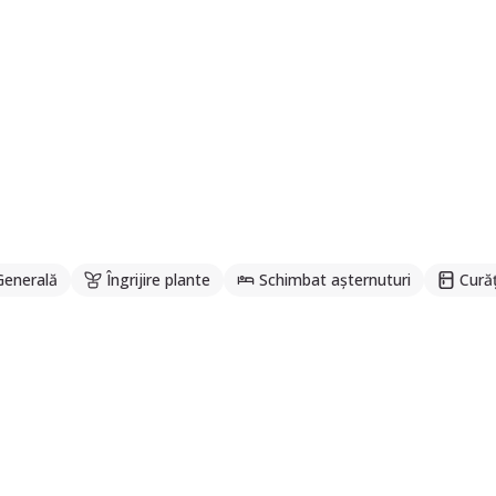
Generală
Îngrijire plante
Schimbat așternuturi
Curăț