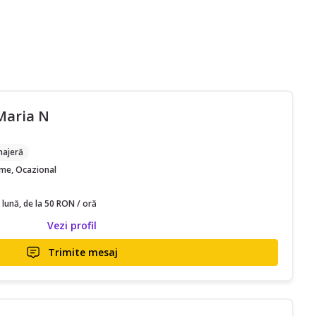
Maria N
ajeră
time, Ocazional
 lună, de la 50 RON / oră
Vezi profil
Trimite mesaj