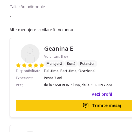
Calificări adiționale
-
Alte menajere similare în Voluntari
Geanina E
Voluntari, Ilfov
Menajeră
Bonă
Petsitter
Disponibilitate
Full-time, Part-time, Ocazional
Experiență
Peste 3 ani
Preț
de la 1650 RON / lună, de la 50 RON / oră
Vezi profil
Trimite mesaj