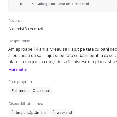
Helperul și-a adăugat un număr de telefon valid
Recenzii
Nu există recenzii
Despre mine
Am aproape 14 ani si vreau sa il ajut pe tata cu bani 
si eu chesti da sa ill ajut si pe tata cu bani pentru ca se chinuie mult ma descurc cu copii pentru ca verisoara mea are copil mic de 2 ani si o ajut mereu cu
place sa ma joc cu copii,stiu sa îi linistesc din plans ,stiu
Mai multe
Caut program
Full-time
Ocazional
Disponibilitatea mea
În timpul săptămânii
În weekend