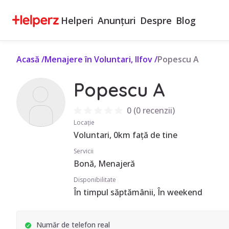
Helperi
Anunțuri
Despre
Blog
Acasă
/
Menajere în Voluntari, Ilfov
/
Popescu A
Popescu A
0
(
0 recenzii
)
Locație
Voluntari, 0km față de tine
Servicii
Bonă, Menajeră
Disponibilitate
În timpul săptămânii, În weekend
Număr de telefon real