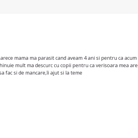
deoarece mama ma parasit cand aveam 4 ani si pentru ca acu
 el cand pleaca,imi
 sa fac si de mancare,îi ajut si la teme