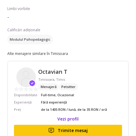
Limbi vorbite
-
Calificări adiționale
Modulul Psihopedagogic
Alte menajere similare în Timisoara
Octavian T
Timisoara, Timis
Menajeră
Petsitter
Disponibilitate
Full-time, Ocazional
Experiență
Fără experiență
Preț
de la 1405 RON / lună, de la 35 RON / oră
Vezi profil
Trimite mesaj