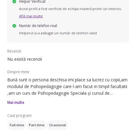
Helper Verificat
Acest profil a fost verificat de echipa noastră printr-un interviu.
Află mai multe
Număr de telefon real
Helperul și-a adăugat un număr de telefon valid
Recenzii
Nu există recenzii
Despre mine
Bună sunt o persona deschisa imi place sa lucrez cu copii,am
modulul de Psihopedagogie care l-am facut in timpil facultatii
,am un curs de Psihopedagogie Speciala și cursul de
Pedagogia Curativa.
Mai multe
Ca experienta am lucrat ca suplinitor la școală speciala pentru
copiii cu dizabilități și în prezent că educatoare.Imi doresc sa
Caut program
lucrez în continoare cu copii.
Full-time
Part-time
Ocazional