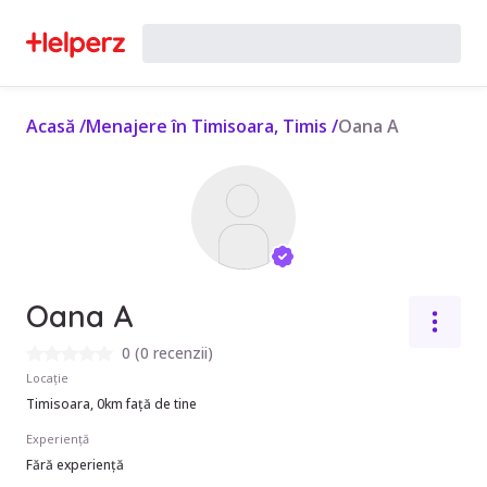
Acasă
/
Menajere în Timisoara, Timis
/
Oana A
Oana A
0
(
0 recenzii
)
Locație
Timisoara, 0km față de tine
Experiență
Fără experiență