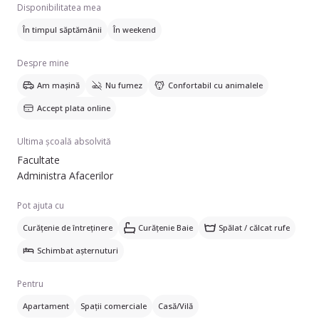
Disponibilitatea mea
În timpul săptămânii
În weekend
Despre mine
Am mașină
Nu fumez
Confortabil cu animalele
Accept plata online
Ultima școală absolvită
Facultate
Administra Afacerilor
Pot ajuta cu
Curățenie de întreținere
Curățenie Baie
Spălat / călcat rufe
Schimbat așternuturi
Pentru
Apartament
Spații comerciale
Casă/Vilă