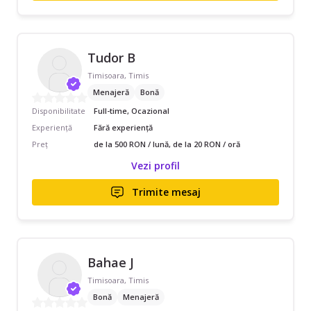
Tudor B
Timisoara, Timis
Menajeră
Bonă
Disponibilitate
Full-time, Ocazional
Experiență
Fără experiență
Preț
de la 500 RON / lună, de la 20 RON / oră
Vezi profil
Trimite mesaj
Bahae J
Timisoara, Timis
Bonă
Menajeră