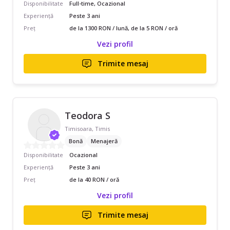
Disponibilitate
Full-time, Ocazional
Experiență
Peste 3 ani
Preț
de la 1300 RON / lună, de la 5 RON / oră
Vezi profil
Trimite mesaj
Teodora S
Timisoara, Timis
Bonă
Menajeră
Disponibilitate
Ocazional
Experiență
Peste 3 ani
Preț
de la 40 RON / oră
Vezi profil
Trimite mesaj