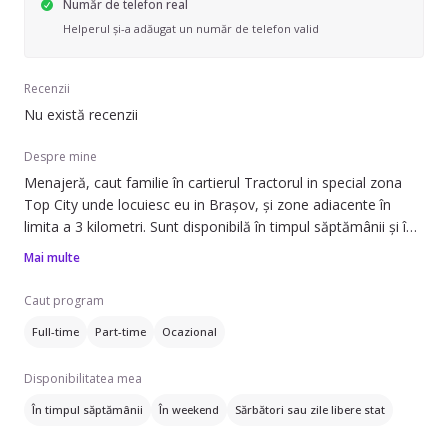
Număr de telefon real
Helperul și-a adăugat un număr de telefon valid
Recenzii
Nu există recenzii
Despre mine
Menajeră, caut familie în cartierul Tractorul in special zona
Top City unde locuiesc eu in Brașov, și zone adiacente în
limita a 3 kilometri. Sunt disponibilă în timpul săptămânii și în
weekend și caut de l part-time sau ocazional.
Mai multe
Pot să ofer ajutor cu spălat/călcat rufe, schimbat așternuturi,
Caut program
curățare aragaz cuptor și curățare frigider. Experiența mea în
Full-time
Part-time
Ocazional
domeniu este de 2 ani.
Disponibilitatea mea
Ofer servicii precum curățenie generală, curățenie de
întreținere, curățenie bucătărie, curățenie geamuri și
În timpul săptămânii
În weekend
Sărbători sau zile libere stat
curățenie baie, sau bonă pentru copilași. În plus, sunt
licențiată în Pedagogia Învățământului Primar și Preșcolar