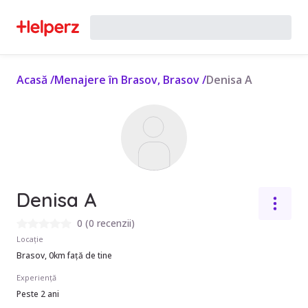
Acasă
/
Menajere în Brasov, Brasov
/
Denisa A
Denisa A
0
(
0 recenzii
)
Locație
Brasov, 0km față de tine
Experiență
Peste 2 ani