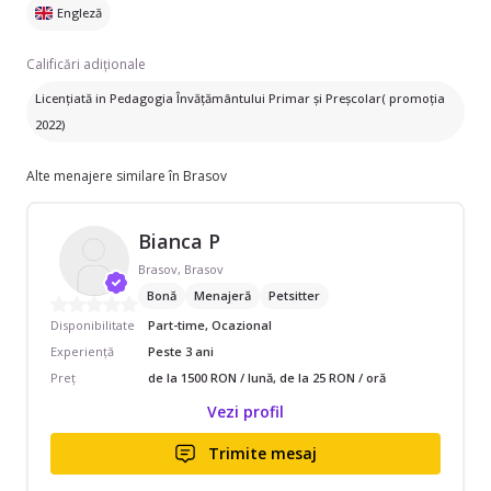
Engleză
Calificări adiționale
Licențiată in Pedagogia Învățământului Primar și Preșcolar( promoția
2022)
Alte menajere similare în Brasov
Bianca P
Brasov, Brasov
Bonă
Menajeră
Petsitter
Disponibilitate
Part-time, Ocazional
Experiență
Peste 3 ani
Preț
de la 1500 RON / lună, de la 25 RON / oră
Vezi profil
Trimite mesaj