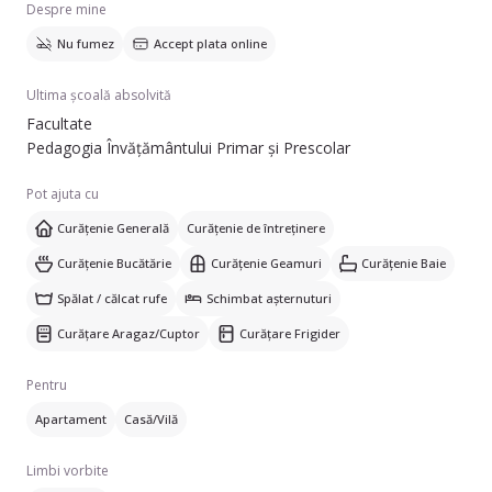
Despre mine
(promoția 2022) și vorbesc engleză.
Nu fumez
Accept plata online
Ultima școală absolvită
Facultate
Pedagogia Învățământului Primar și Prescolar
Pot ajuta cu
Curățenie Generală
Curățenie de întreținere
Curățenie Bucătărie
Curățenie Geamuri
Curățenie Baie
Spălat / călcat rufe
Schimbat așternuturi
Curățare Aragaz/Cuptor
Curățare Frigider
Pentru
Apartament
Casă/Vilă
Limbi vorbite