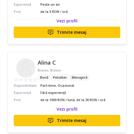
Experiență
Peste un an
Preț
de la 5 RON / oră
Vezi profil
Trimite mesaj
Alina C
Brasov, Brasov
Bonă
Petsitter
Menajeră
Disponibilitate
Part-time, Ocazional
Experiență
Fără experiență
Preț
de la 1000 RON / lună, de la 30 RON / oră
Vezi profil
Trimite mesaj