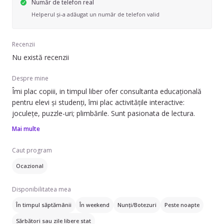
Număr de telefon real
Helperul și-a adăugat un număr de telefon valid
Recenzii
Nu există recenzii
Despre mine
Îmi plac copiii, in timpul liber ofer consultanta educațională
pentru elevi și studenți, îmi plac activitățile interactive:
joculețe, puzzle-uri; plimbările. Sunt pasionata de lectura.
Mai multe
Caut program
Ocazional
Disponibilitatea mea
În timpul săptămânii
În weekend
Nunți/Botezuri
Peste noapte
Sărbători sau zile libere stat