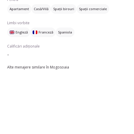
Apartament
Casă/Vilă
Spații birouri
Spații comerciale
Limbi vorbite
Engleză
Franceză
Spaniola
Calificări adiționale
-
Alte menajere similare în Mogosoaia