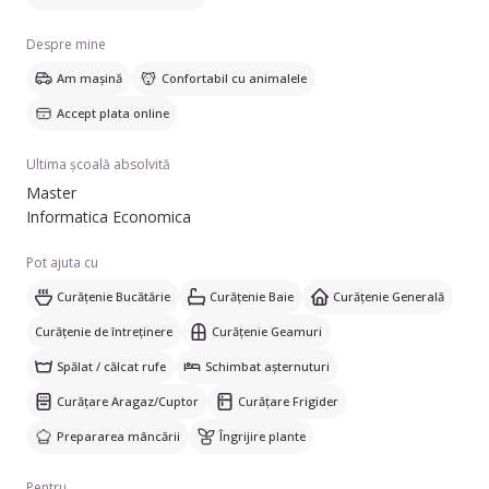
Despre mine
Am mașină
Confortabil cu animalele
Accept plata online
Ultima școală absolvită
Master
Informatica Economica
Pot ajuta cu
Curățenie Bucătărie
Curățenie Baie
Curățenie Generală
Curățenie de întreținere
Curățenie Geamuri
Spălat / călcat rufe
Schimbat așternuturi
Curățare Aragaz/Cuptor
Curățare Frigider
Prepararea mâncării
Îngrijire plante
Pentru