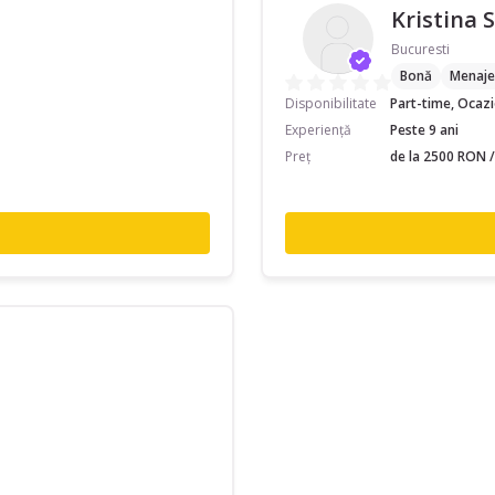
Kristina S
Bucuresti
Bonă
Menaje
Disponibilitate
Part-time, Ocaz
Experiență
Peste 9 ani
Preț
de la 2500 RON /