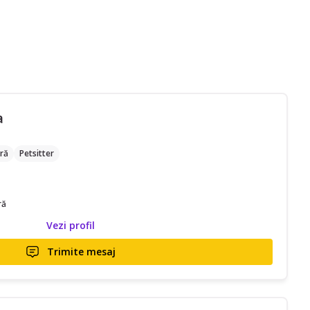
a
ră
Petsitter
ră
Vezi profil
Trimite mesaj