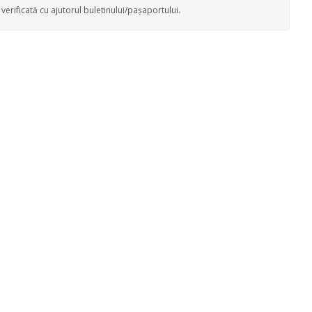
verificată cu ajutorul buletinului/pașaportului.
chii pe ceas :) , iar eu plec cand termin treaba,