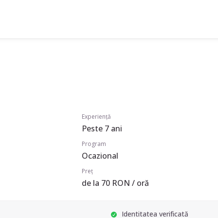
Experiență
Peste 7 ani
Program
Ocazional
Preț
de la 70 RON / oră
Identitatea verificată