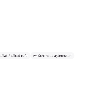
pălat / călcat rufe
Schimbat așternuturi