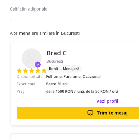
Calificări adiționale
-
Alte menajere similare în Bucuresti
Brad C
Bucuresti
Bonă
Menajeră
Disponibilitate
Full-time, Part-time, Ocazional
Experiență
Peste 20 ani
Preț
de la 1500 RON / lună, de la 50 RON / oră
Vezi profil
Trimite mesaj