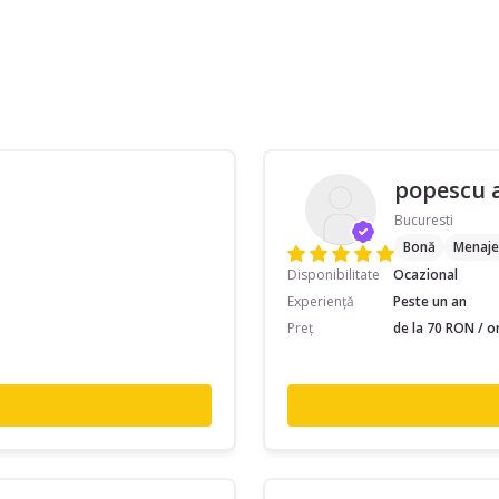
popescu 
Bucuresti
Bonă
Menaje
Disponibilitate
Ocazional
Experiență
Peste un an
Preț
de la 70 RON / o