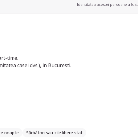
Identitatea acestei persoane a fost 
art-time.
tatea casei dvs.), in Bucuresti.
insa prefer plata la ziua de munca, nu la ora, asa nu stam cu o
te noapte
Sărbători sau zile libere stat