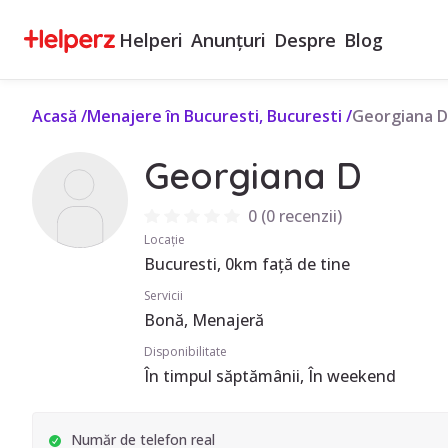
Helperi
Anunțuri
Despre
Blog
Acasă
/
Menajere în Bucuresti, Bucuresti
/
Georgiana D
Georgiana D
0
(
0 recenzii
)
Locație
Bucuresti, 0km față de tine
Servicii
Bonă, Menajeră
Disponibilitate
În timpul săptămânii, În weekend
Număr de telefon real