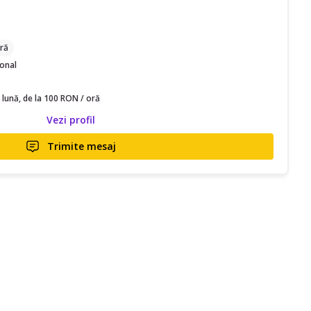
ră
ional
 lună, de la 100 RON / oră
Vezi profil
Trimite mesaj