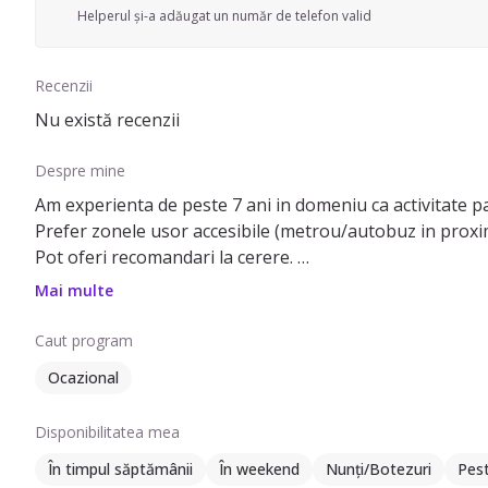
Helperul și-a adăugat un număr de telefon valid
Recenzii
Nu există recenzii
Despre mine
Am experienta de peste 7 ani in domeniu ca activitate p
Prefer zonele usor accesibile (metrou/autobuz in proximi
Pot oferi recomandari la cerere.
Pretul il stabilim impreuna dupa o discutie in prealabil, 
Mai multe
indiferent cate ore dureaza.
Pentru orice detalii, nu ezitati sa ma contactati.
Caut program
Multumesc!
Ocazional
Disponibilitatea mea
În timpul săptămânii
În weekend
Nunți/Botezuri
Pes