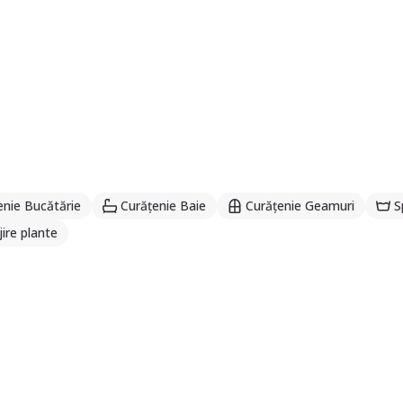
enie Bucătărie
Curățenie Baie
Curățenie Geamuri
S
jire plante