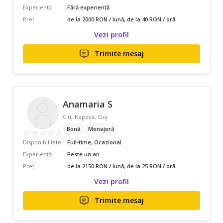
Experiență
Fără experiență
Preț
de la 2000 RON / lună, de la 40 RON / oră
Vezi profil
Trimite mesaj
Anamaria S
Cluj-Napoca, Cluj
Bonă
Menajeră
Disponibilitate
Full-time, Ocazional
Experiență
Peste un an
Preț
de la 2150 RON / lună, de la 25 RON / oră
Vezi profil
Trimite mesaj