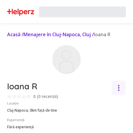
Acasă
/
Menajere în Cluj-Napoca, Cluj
/
Ioana R
Ioana R
0
(
0 recenzii
)
Locație
Cluj-Napoca, 0km față de tine
Experiență
Fără experiență