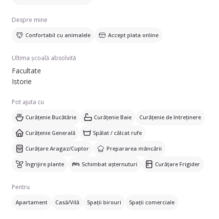
Despre mine
Confortabil cu animalele
Accept plata online
Ultima școală absolvită
Facultate
Istorie
Pot ajuta cu
Curățenie Bucătărie
Curățenie Baie
Curățenie de întreținere
Curățenie Generală
Spălat / călcat rufe
Curățare Aragaz/Cuptor
Prepararea mâncării
Îngrijire plante
Schimbat așternuturi
Curățare Frigider
Pentru
Apartament
Casă/Vilă
Spații birouri
Spații comerciale