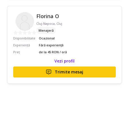
Florina O
Cluj-Napoca, Cluj
Menajeră
Disponibilitate
Ocazional
Experiență
Fără experiență
Preț
de la 45 RON / oră
Vezi profil
Trimite mesaj