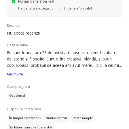
Număr de telefon real
Helperul și-a adăugat un număr de telefon valid
Recenzii
Nu există recenzii
Despre mine
Eu sunt Ioana, am 23 de ani și am absolvit recent facultatea
de istorie și filosofie. Sunt o fire creativă, blândă, și puțin
copilăroasă, probabil de aceea am avut mereu lipici la cei mici
și mi-a plăcut mereu să stau cu ei și să îi învăț tot felul de
Mai multe
jocuri și cântecele. Când eram mică visam sa fiu educatoare,
fiind dintotdeauna răbdătoare și destul de energică.
Caut program
Pe langa asta, am activat 6 ani într-o asociație de tineri din
Ocazional
cadrul unui ONG, care se baza pe interacțiune cu cei mici (de
multe ori din medii defavorizate sau cu dizabilități) și
Disponibilitatea mea
promovarea educației nonformale, organizând zile de joacă
interactive și activități socio-culturale.
În timpul săptămânii
Nunți/Botezuri
Peste noapte
Fluenta in limba engleză.
Sărbători sau zile libere stat