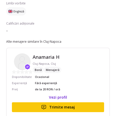
Limbi vorbite
Engleză
Calificări adiționale
-
Alte menajere similare în Cluj-Napoca
Anamaria H
Cluj-Napoca, Cluj
Bonă
Menajeră
Disponibilitate
Ocazional
Experiență
Fără experiență
Preț
de la 20 RON / oră
Vezi profil
Trimite mesaj