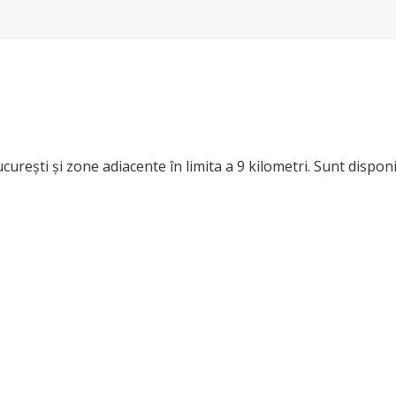
urești și zone adiacente în limita a 9 kilometri. Sunt disponi
, curățare aragaz/cuptor, curățare frigider, prepararea mâncă
erciale și spații birouri.