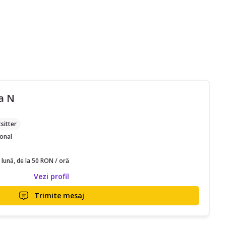
a N
sitter
ional
 lună, de la 50 RON / oră
Vezi profil
Trimite mesaj