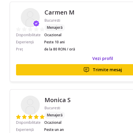
Carmen M
Bucuresti
Menajeră
Disponibilitate
Ocazional
Experiență
Peste 10 ani
Preț
de la 80 RON / oră
Vezi profil
Trimite mesaj
Monica S
Bucuresti
Menajeră
Disponibilitate
Ocazional
Experiență
Peste un an