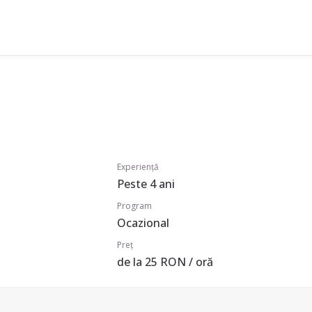
Experiență
Peste 4 ani
Program
Ocazional
Preț
de la 25 RON / oră