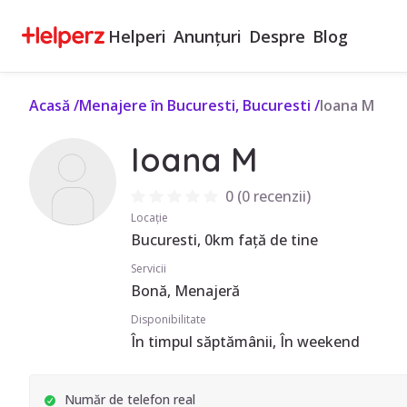
Helperi
Anunțuri
Despre
Blog
Acasă
/
Menajere în Bucuresti, Bucuresti
/
Ioana M
Ioana M
0
(
0 recenzii
)
Locație
Bucuresti, 0km față de tine
Servicii
Bonă, Menajeră
Disponibilitate
În timpul săptămânii, În weekend
Număr de telefon real