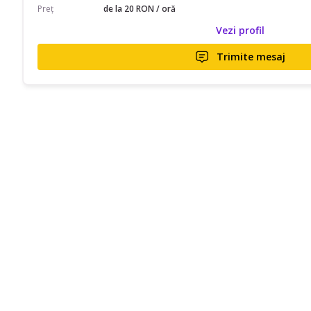
Preț
de la 20 RON / oră
Vezi profil
Trimite mesaj