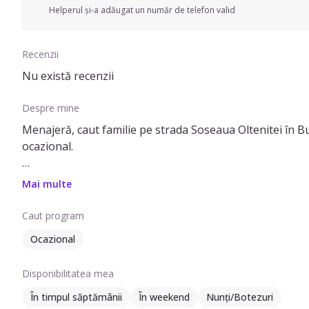
Helperul și-a adăugat un număr de telefon valid
Recenzii
Nu există recenzii
Despre mine
Menajeră, caut familie pe strada Soseaua Oltenitei în Buc
ocazional.
Pot să ofer ajutor cu: spălat haine, schimbat așternuturi
Mai multe
domeniu și pot lucra în apartamente, case/vile, spații com
Caut program
Vorbesc limba romana si limba italiană.
Ocazional
Disponibilitatea mea
În timpul săptămânii
În weekend
Nunți/Botezuri