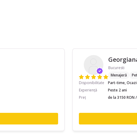
Georgian
Bucuresti
Menajeră
Pet
Disponibilitate
Part-time, Ocaz
Experiență
Peste 2 ani
Preț
de la 3150 RON /