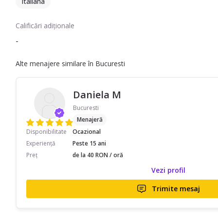
Italiana
Calificări adiționale
-
Alte menajere similare în Bucuresti
Daniela M
Bucuresti
Menajeră
Disponibilitate
Ocazional
Experiență
Peste 15 ani
Preț
de la 40 RON / oră
Vezi profil
Trimite mesaj