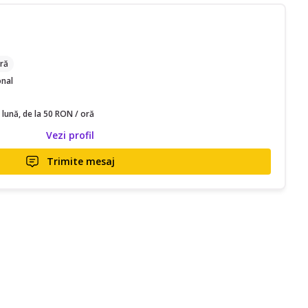
ră
onal
 lună, de la 50 RON / oră
Vezi profil
Trimite mesaj