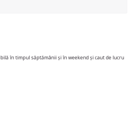
bilă în timpul săptămânii și în weekend și caut de lucru
rii și îngrijire plante. Am experiență de 4 ani în acest