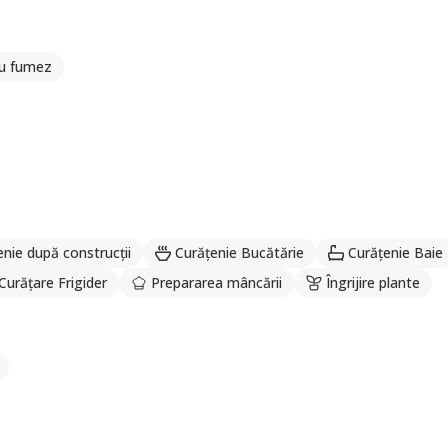
u fumez
enie după construcții
Curățenie Bucătărie
Curățenie Baie
Curățare Frigider
Prepararea mâncării
Îngrijire plante