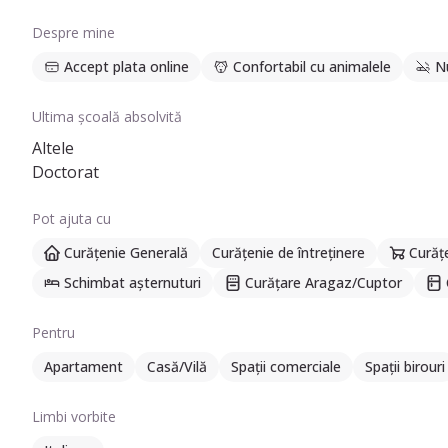
Despre mine
Accept plata online
Confortabil cu animalele
N
Ultima școală absolvită
Altele
Doctorat
Pot ajuta cu
Curățenie Generală
Curățenie de întreținere
Curăț
Schimbat așternuturi
Curățare Aragaz/Cuptor
Pentru
Apartament
Casă/Vilă
Spații comerciale
Spații birouri
Limbi vorbite