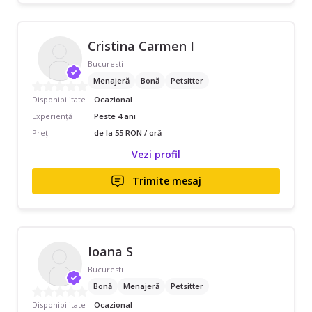
Cristina Carmen I
Bucuresti
Menajeră
Bonă
Petsitter
Disponibilitate
Ocazional
Experiență
Peste 4 ani
Preț
de la 55 RON / oră
Vezi profil
Trimite mesaj
Ioana S
Bucuresti
Bonă
Menajeră
Petsitter
Disponibilitate
Ocazional