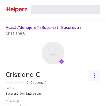
Acasă
/
Menajere în Bucuresti, Bucuresti
/
Cristiana C
Cristiana C
0
(
0 recenzii
)
Locație
Bucuresti, 0km față de tine
Experiență