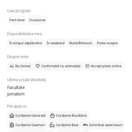
Pot să ofer ajutor cu: schimbat așternuturi, curățare
Caut program
aragaz/cuptor, curățare frigider și îngrijire plante. Lucrez în
Part-time
Ocazional
apartamente și case/vile. Ofer servicii de curățenie generală,
curățenie bucătărie, curățenie geamuri și curățenie baie.
Disponibilitatea mea
De asemenea, vorbesc engleză.
În timpul săptămânii
În weekend
Nunți/Botezuri
Peste noapte
Despre mine
Nu fumez
Confortabil cu animalele
Accept plata online
Ultima școală absolvită
Facultate
Jurnalism
Pot ajuta cu
Curățenie Generală
Curățenie Bucătărie
Curățenie Geamuri
Curățenie Baie
Schimbat așternuturi