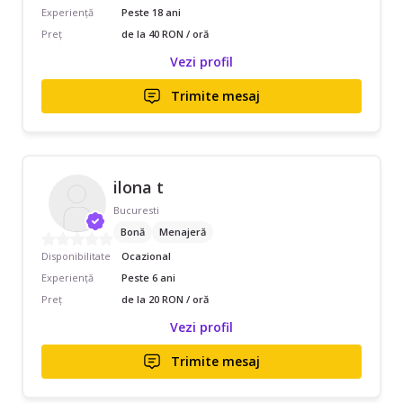
Experiență
Peste 18 ani
Preț
de la 40 RON / oră
Vezi profil
Trimite mesaj
ilona t
Bucuresti
Bonă
Menajeră
Disponibilitate
Ocazional
Experiență
Peste 6 ani
Preț
de la 20 RON / oră
Vezi profil
Trimite mesaj