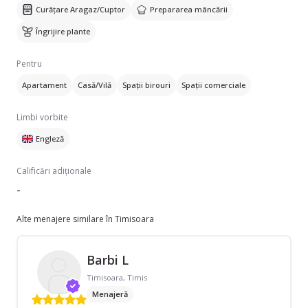
Curățare Aragaz/Cuptor
Prepararea mâncării
Îngrijire plante
Pentru
Apartament
Casă/Vilă
Spații birouri
Spații comerciale
Limbi vorbite
Engleză
Calificări adiționale
-
Alte menajere similare în Timisoara
Barbi L
Timisoara, Timis
Menajeră