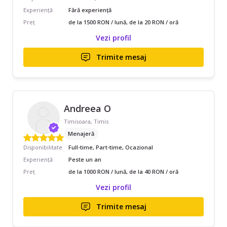
Experiență
Fără experiență
Preț
de la 1500 RON / lună, de la 20 RON / oră
Vezi profil
Trimite mesaj
Andreea O
Timisoara, Timis
Menajeră
Disponibilitate
Full-time, Part-time, Ocazional
Experiență
Peste un an
Preț
de la 1000 RON / lună, de la 40 RON / oră
Vezi profil
Trimite mesaj