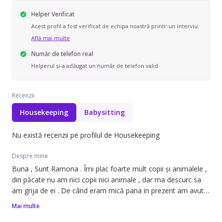
Helper Verificat
Acest profil a fost verificat de echipa noastră printr-un interviu.
Află mai multe
Număr de telefon real
Helperul și-a adăugat un număr de telefon valid
Recenzii
Housekeeping
Babysitting
Nu există recenzii pe profilul de Housekeeping
Despre mine
Buna , Sunt Ramona . Îmi plac foarte mult copii și animalele ,
din păcate nu am nici copii nici animale , dar ma descurc sa
am grija de ei . De când eram mică pana in prezent am avut
grija de copiii celor din familie, prieteni, rude, vecini . Am fost
Mai multe
bona a câtorva copilași , pot spune ca partintii au fost