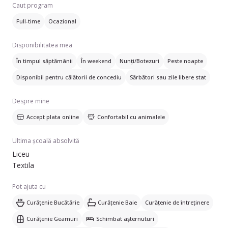
multumiți de serviciile mele ,iar copii doreau sa revin .
Caut program
Plictiseala copiilor nu va fii o problema fiindcă găsesc rapid o
Full-time
Ocazional
activitate . 07XXXXXXXX Momentan sunt disponibilă doar part
time
Disponibilitatea mea
În timpul săptămânii
În weekend
Nunți/Botezuri
Peste noapte
Disponibil pentru călătorii de concediu
Sărbători sau zile libere stat
Despre mine
Accept plata online
Confortabil cu animalele
Ultima școală absolvită
Liceu
Textila
Pot ajuta cu
Curățenie Bucătărie
Curățenie Baie
Curățenie de întreținere
Curățenie Geamuri
Schimbat așternuturi