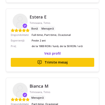
Estera E
Timisoara, Timis
Bonă
Menajeră
Disponibilitate
Full-time, Part-time, Ocazional
Experiență
Peste 2 ani
Preț
de la 1800 RON / lună, de la 50 RON / oră
Vezi profil
Trimite mesaj
Bianca M
Timisoara, Timis
Menajeră
Disponibilitate
Part-time, Ocazional