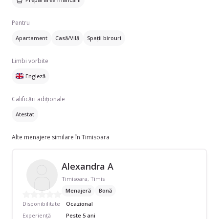
Pentru
Apartament
Casă/Vilă
Spații birouri
Limbi vorbite
Engleză
Calificări adiționale
Atestat
Alte menajere similare în Timisoara
Alexandra A
Timisoara, Timis
Menajeră
Bonă
Disponibilitate
Ocazional
Experiență
Peste 5 ani