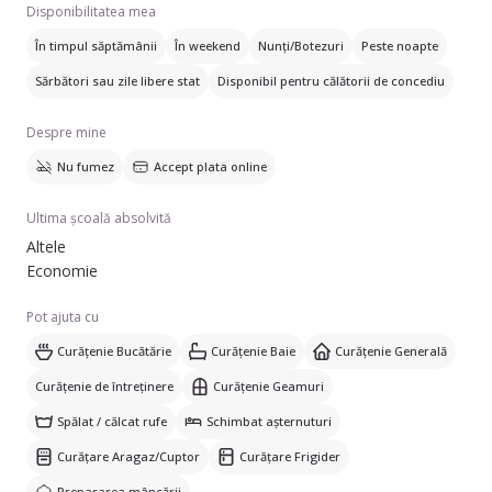
Disponibilitatea mea
În timpul săptămânii
În weekend
Nunți/Botezuri
Peste noapte
Sărbători sau zile libere stat
Disponibil pentru călătorii de concediu
Despre mine
Nu fumez
Accept plata online
Ultima școală absolvită
Altele
Economie
Pot ajuta cu
Curățenie Bucătărie
Curățenie Baie
Curățenie Generală
Curățenie de întreținere
Curățenie Geamuri
Spălat / călcat rufe
Schimbat așternuturi
Curățare Aragaz/Cuptor
Curățare Frigider
Prepararea mâncării