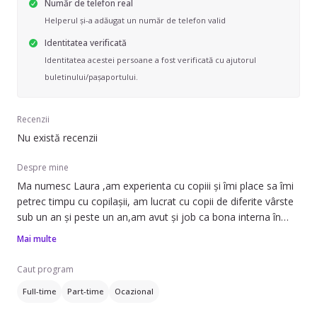
Număr de telefon real
Helperul și-a adăugat un număr de telefon valid
Identitatea verificată
Identitatea acestei persoane a fost verificată cu ajutorul
buletinului/pașaportului.
Recenzii
Nu există recenzii
Despre mine
Ma numesc Laura ,am experienta cu copiii și îmi place sa îmi
petrec timpu cu copilașii, am lucrat cu copii de diferite vârste
sub un an și peste un an,am avut și job ca bona interna în
străinătate .De asemenea lucrez și în curatenie la famili și in
Mai multe
regim hotelier.
Caut program
Full-time
Part-time
Ocazional