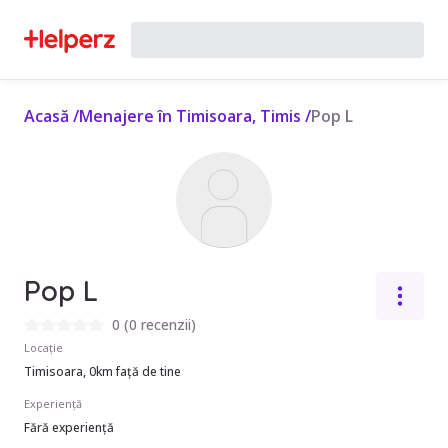
Acasă
/
Menajere în Timisoara, Timis
/
Pop L
Pop L
0
(
0 recenzii
)
Locație
Timisoara, 0km față de tine
Experiență
Fără experiență