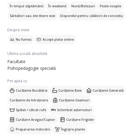
În timpul săptămânii
În weekend
Nunți/Botezuri
Peste noapte
Sărbători sau zile libere stat
Disponibil pentru călătorii de concediu
Despre mine
Nu fumez
Accept plata online
Ultima școală absolvită
Facultate
Psihopedagogie specială
Pot ajuta cu
Curățenie Bucătărie
Curățenie Baie
Curățenie Generală
Curățenie de întreținere
Curățenie Geamuri
Spălat / călcat rufe
Schimbat așternuturi
Curățare Aragaz/Cuptor
Curățare Frigider
Prepararea mâncării
Îngrijire plante