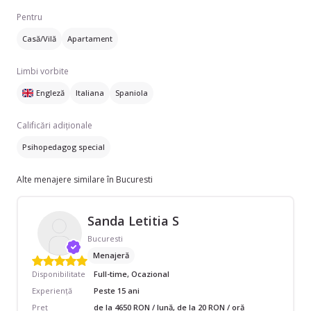
Pentru
Casă/Vilă
Apartament
Limbi vorbite
Engleză
Italiana
Spaniola
Calificări adiționale
Psihopedagog special
Alte menajere similare în Bucuresti
Sanda Letitia S
Bucuresti
Menajeră
Disponibilitate
Full-time, Ocazional
Experiență
Peste 15 ani
Preț
de la 4650 RON / lună, de la 20 RON / oră