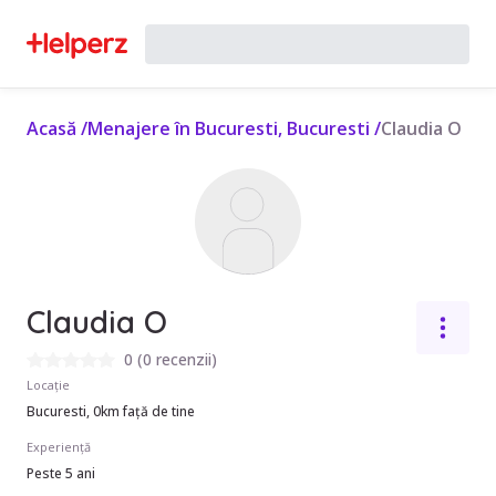
Acasă
/
Menajere în Bucuresti, Bucuresti
/
Claudia O
Claudia O
0
(
0 recenzii
)
Locație
Bucuresti, 0km față de tine
Experiență
Peste 5 ani