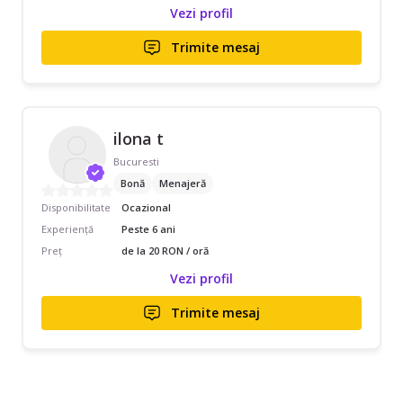
Vezi profil
Trimite mesaj
ilona t
Bucuresti
Bonă
Menajeră
Disponibilitate
Ocazional
Experiență
Peste 6 ani
Preț
de la 20 RON / oră
Vezi profil
Trimite mesaj