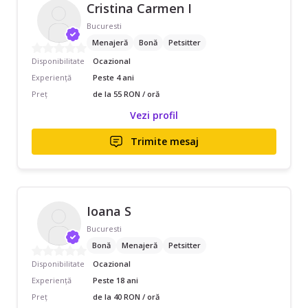
Cristina Carmen I
Bucuresti
Menajeră
Bonă
Petsitter
Disponibilitate
Ocazional
Experiență
Peste 4 ani
Preț
de la 55 RON / oră
Vezi profil
Trimite mesaj
Ioana S
Bucuresti
Bonă
Menajeră
Petsitter
Disponibilitate
Ocazional
Experiență
Peste 18 ani
Preț
de la 40 RON / oră