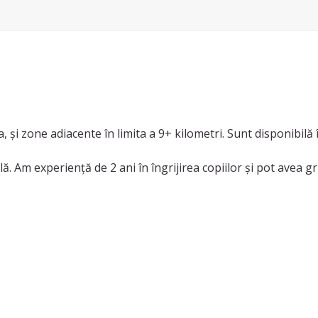
, și zone adiacente în limita a 9+ kilometri. Sunt disponibil
 Am experiență de 2 ani în îngrijirea copiilor și pot avea grij
mi place sa organizez activități creative. Pictez, lucrez cu lutul 
, mă puteți contacta pentru mai multe detalii.