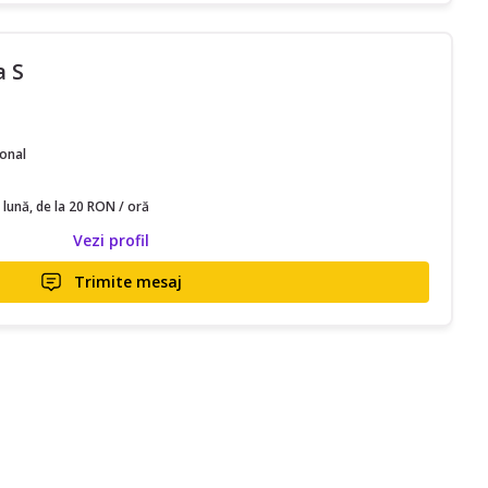
a S
ional
 lună, de la 20 RON / oră
Vezi profil
Trimite mesaj