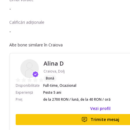
-
Calificări adiționale
-
Alte bone similare în Craiova
Alina D
Craiova, Dolj
Bonă
Disponibilitate
Full-time, Ocazional
Experiență
Peste 5 ani
Preț
de la 2700 RON / lună, de la 40 RON / oră
Vezi profil
Trimite mesaj