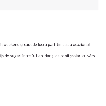
ă în weekend și caut de lucru part-time sau ocazional.
ă de sugari între 0-1 an, dar și de copii școlari cu vârsta
si imi place sa ii implic in jocuri si activități care le