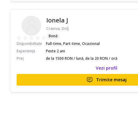
Ionela J
Craiova, Dolj
Bonă
Disponibilitate
Full-time, Part-time, Ocazional
Experiență
Peste 2 ani
Preț
de la 1500 RON / lună, de la 20 RON / oră
Vezi profil
Trimite mesaj