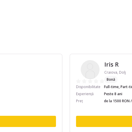
Iris R
Craiova, Dolj
Bonă
Disponibilitate
Full-time, Part-
Experiență
Peste 8 ani
Preț
de la 1500 RON /