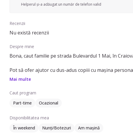
Helperul și-a adăugat un număr de telefon valid
Recenzii
Nu există recenzii
Despre mine
Bona, caut familie pe strada Bulevardul 1 Mai, în Craiova
Pot să ofer ajutor cu dus-adus copiii cu mașina personală.
de peste 6 ani. Pe lângă experiența in îngrijirea copiilor, i
Mai multe
dezvoltă imaginația si creativitatea.
Caut program
Dacă aveți nevoie de ajutor pentru copiii dumneavoastră
Part-time
Ocazional
Disponibilitatea mea
În weekend
Nunți/Botezuri
Am mașină