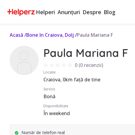
Helperi
Anunțuri
Despre
Blog
Acasă
/
Bone în Craiova, Dolj
/
Paula Mariana F
Paula Mariana F
0
(
0 recenzii
)
Locație
Craiova, 0km față de tine
Servicii
Bonă
Disponibilitate
În weekend
Număr de telefon real