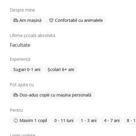
Despre mine
Am mașină
Confortabil cu animalele
Ultima școală absolvită
Facultate
Experiență
Sugari 0-1 ani
Școlari 6+ ani
Pot ajuta cu
Dus-adus copiii cu mașina personală
Pentru
Maxim 1 copil
0 - 11 luni
1 - 3 ani
4 - 7 ani
8 - 1
Limbi vorbite