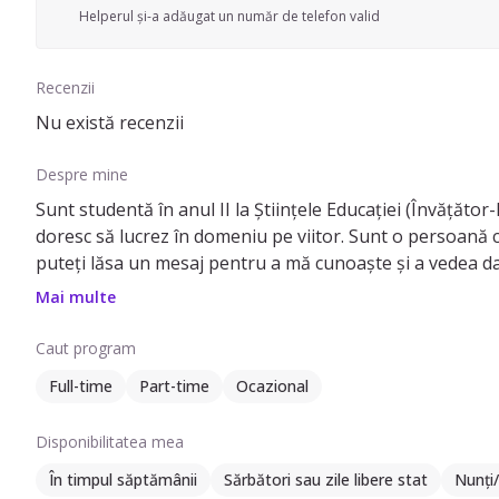
Helperul și-a adăugat un număr de telefon valid
Recenzii
Nu există recenzii
Despre mine
Sunt studentă în anul II la Științele Educației (Învățător
doresc să lucrez în domeniu pe viitor. Sunt o persoană ca
puteți lăsa un mesaj pentru a mă cunoaște și a vedea da
Mai multe
Caut program
Full-time
Part-time
Ocazional
Disponibilitatea mea
În timpul săptămânii
Sărbători sau zile libere stat
Nunți