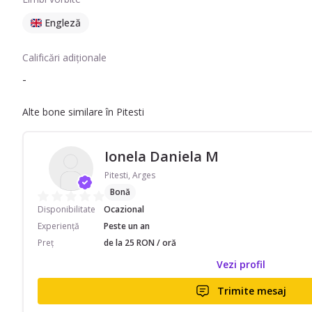
Engleză
Calificări adiționale
-
Alte bone similare în Pitesti
Ionela Daniela M
Pitesti, Arges
Bonă
Disponibilitate
Ocazional
Experiență
Peste un an
Preț
de la 25 RON / oră
Vezi profil
Trimite mesaj