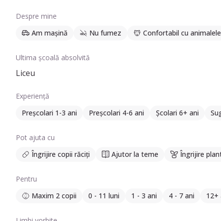
Despre mine
Am mașină
Nu fumez
Confortabil cu animalele
Ultima școală absolvită
Liceu
Experiență
Preșcolari 1-3 ani
Preșcolari 4-6 ani
Școlari 6+ ani
Sug
Pot ajuta cu
Îngrijire copii răciți
Ajutor la teme
Îngrijire plan
Pentru
Maxim 2 copii
0 - 11 luni
1 - 3 ani
4 - 7 ani
12+ 
Limbi vorbite