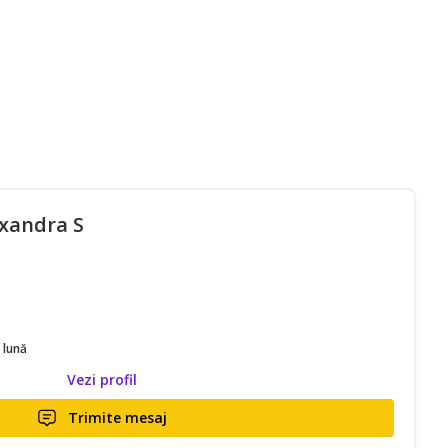
exandra S
 lună
Vezi profil
Trimite mesaj