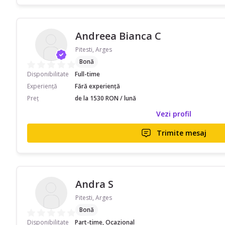
Andreea Bianca C
Pitesti, Arges
Bonă
Disponibilitate
Full-time
Experiență
Fără experiență
Preț
de la 1530 RON / lună
Vezi profil
Trimite mesaj
Andra S
Pitesti, Arges
Bonă
Disponibilitate
Part-time, Ocazional