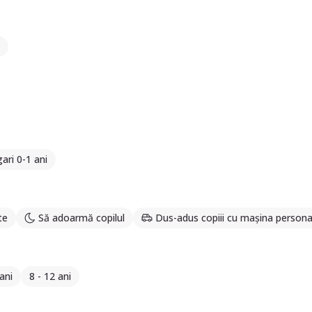
ari 0-1 ani
te
Să adoarmă copilul
Dus-adus copiii cu mașina persona
ani
8 - 12 ani