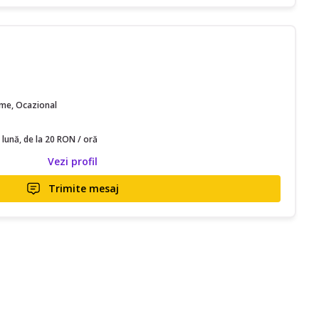
F
time, Ocazional
 lună, de la 20 RON / oră
Vezi profil
Trimite mesaj