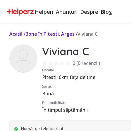
Helperi
Anunțuri
Despre
Blog
Acasă
/
Bone în Pitesti, Arges
/
Viviana C
Viviana C
0
(
0 recenzii
)
Locație
Pitesti, 0km față de tine
Servicii
Bonă
Disponibilitate
În timpul săptămânii
Număr de telefon real