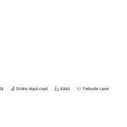
lă
Strâns după copil
Băiță
Treburile casei