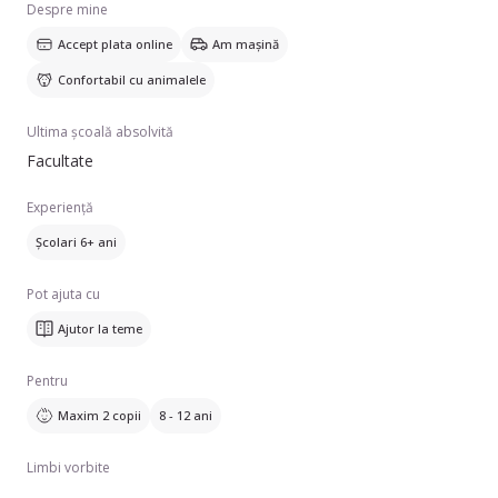
Despre mine
Accept plata online
Am mașină
Confortabil cu animalele
Ultima școală absolvită
Facultate
Experiență
Școlari 6+ ani
Pot ajuta cu
Ajutor la teme
Pentru
Maxim 2 copii
8 - 12 ani
Limbi vorbite