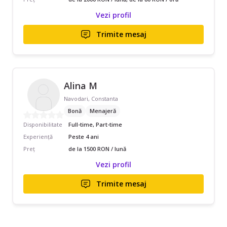
Vezi profil
Trimite mesaj
Alina M
Navodari, Constanta
Bonă
Menajeră
Disponibilitate
Full-time, Part-time
Experiență
Peste 4 ani
Preț
de la 1500 RON / lună
Vezi profil
Trimite mesaj