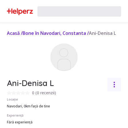
Acasă
/
Bone în Navodari, Constanta
/
Ani-Denisa L
Ani-Denisa L
0
(
0 recenzii
)
Locație
Navodari, 0km față de tine
Experiență
Fără experiență