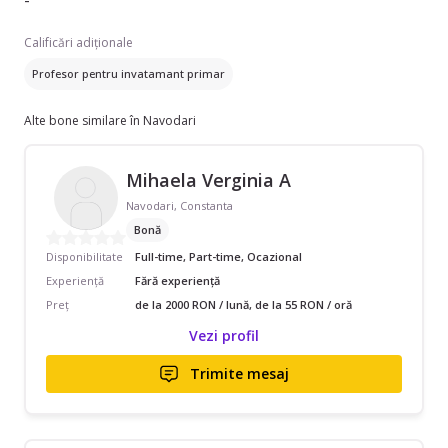
-
Calificări adiționale
Profesor pentru invatamant primar
Alte bone similare în Navodari
Mihaela Verginia A
Navodari, Constanta
Bonă
Disponibilitate
Full-time, Part-time, Ocazional
Experiență
Fără experiență
Preț
de la 2000 RON / lună, de la 55 RON / oră
Vezi profil
Trimite mesaj