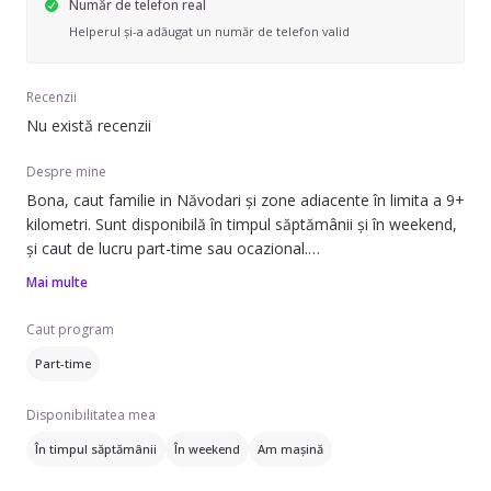
Număr de telefon real
Helperul și-a adăugat un număr de telefon valid
Recenzii
Nu există recenzii
Despre mine
Bona, caut familie in Năvodari și zone adiacente în limita a 9+
kilometri. Sunt disponibilă în timpul săptămânii și în weekend,
și caut de lucru part-time sau ocazional.
Mai multe
Pot să ofer ajutor cu teme pentru școlari cu vârste între 6 și
10 ani. De asemenea, am experiență de peste 20 de ani în
Caut program
acest domeniu. Sunt deschisă să ajut copiii la activitățile lor
Part-time
școlare, să le ofer suport și să mă asigur că se simt bine.
Disponibilitatea mea
Am certificat de profesor pentru învățământ primar, ceea ce
îmi permite să mă ocup cu responsabilitate de educația celor
În timpul săptămânii
În weekend
Am mașină
mici. Dacă aveți nevoie de cineva care să se ocupe de copiii
dumneavoastră, nu ezitați să mă contactați.