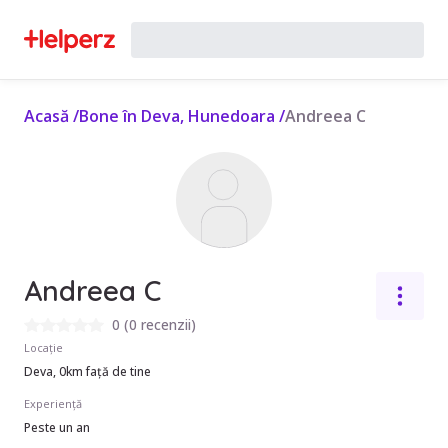
Acasă
/
Bone în Deva, Hunedoara
/
Andreea C
Andreea C
0
(
0 recenzii
)
Locație
Deva, 0km față de tine
Experiență
Peste un an