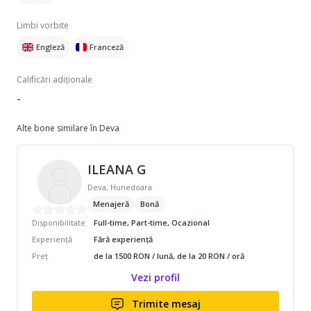
Limbi vorbite
Engleză
Franceză
Calificări adiționale
-
Alte bone similare în Deva
ILEANA G
Deva, Hunedoara
Menajeră
Bonă
Disponibilitate
Full-time, Part-time, Ocazional
Experiență
Fără experiență
Preț
de la 1500 RON / lună, de la 20 RON / oră
Vezi profil
Trimite mesaj