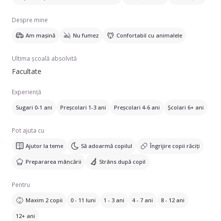
Vorbesesc limba engleză și franceză. Dacă aveți nevoie de un
Despre mine
ajutor de încredere pentru copiii dumneavoastră, nu ezitați să
mă contactați.
Am mașină
Nu fumez
Confortabil cu animalele
Ultima școală absolvită
Facultate
Experiență
Sugari 0-1 ani
Preșcolari 1-3 ani
Preșcolari 4-6 ani
Școlari 6+ ani
Pot ajuta cu
Ajutor la teme
Să adoarmă copilul
Îngrijire copii răciți
Prepararea mâncării
Strâns după copil
Pentru
Maxim 2 copii
0 - 11 luni
1 - 3 ani
4 - 7 ani
8 - 12 ani
12+ ani