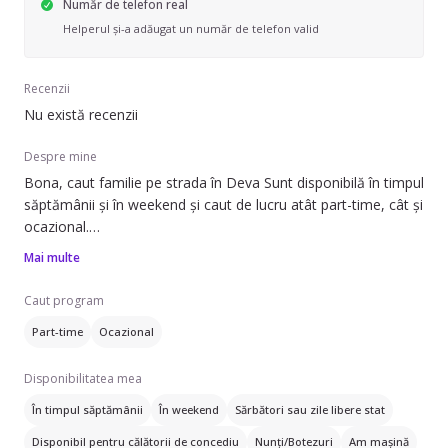
Număr de telefon real
Helperul și-a adăugat un număr de telefon valid
Recenzii
Nu există recenzii
Despre mine
Bona, caut familie pe strada în Deva Sunt disponibilă în timpul
săptămânii și în weekend și caut de lucru atât part-time, cât și
ocazional.
Mai multe
Pot să ofer ajutor cu: ajutor la teme, să adoarmă copilul,
îngrijire copii răciți, prepararea mâncării și strâns după copil.
Caut program
Am experiență de un an în îngrijirea copiilor.
Part-time
Ocazional
Îngrijesc copii din diverse categorii de vârstă, inclusiv sugari
Disponibilitatea mea
(0-1 ani), preșcolari (1-3 ani și 4-6 ani) și școlari (6+ ani). De
asemenea, pot avea grijă de copii cu vârste între 0-11 luni, 1-
În timpul săptămânii
În weekend
Sărbători sau zile libere stat
3 ani, 4-7 ani, 8-12 ani și 12+ ani.
Disponibil pentru călătorii de concediu
Nunți/Botezuri
Am mașină