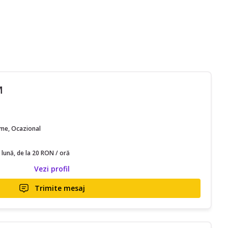
M
time, Ocazional
 lună, de la 20 RON / oră
Vezi profil
Trimite mesaj