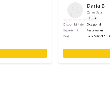
Daria B
Zalau, Salaj
Bonă
Disponibilitate
Ocazional
Experiență
Peste un an
Preț
de la 5 RON / or