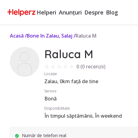
Helperi
Anunțuri
Despre
Blog
Acasă
/
Bone în Zalau, Salaj
/
Raluca M
Raluca M
0
(
0 recenzii
)
Locație
Zalau, 0km față de tine
Servicii
Bonă
Disponibilitate
În timpul săptămânii, În weekend
Număr de telefon real