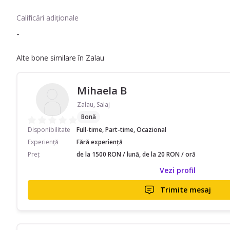
Calificări adiționale
-
Alte bone similare în Zalau
Mihaela B
Zalau, Salaj
Bonă
Disponibilitate
Full-time, Part-time, Ocazional
Experiență
Fără experiență
Preț
de la 1500 RON / lună, de la 20 RON / oră
Vezi profil
Trimite mesaj