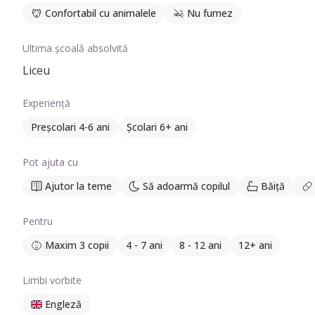
Confortabil cu animalele
Nu fumez
Ultima școală absolvită
Liceu
Experiență
Preșcolari 4-6 ani
Școlari 6+ ani
Pot ajuta cu
Ajutor la teme
Să adoarmă copilul
Băiță
Pentru
Maxim 3 copii
4 - 7 ani
8 - 12 ani
12+ ani
Limbi vorbite
Engleză