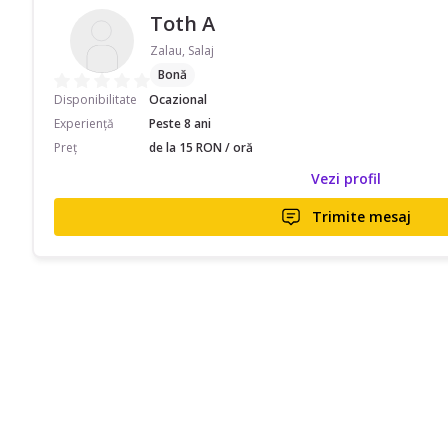
Toth A
Zalau, Salaj
Bonă
Disponibilitate
Ocazional
Experiență
Peste 8 ani
Preț
de la 15 RON / oră
Vezi profil
Trimite mesaj