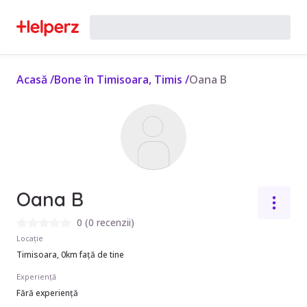
Acasă
/
Bone în Timisoara, Timis
/
Oana B
Oana B
0
(
0 recenzii
)
Locație
Timisoara, 0km față de tine
Experiență
Fără experiență