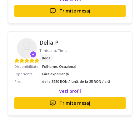
Trimite mesaj
Delia P
Timisoara, Timis
Bonă
Disponibilitate
Full-time, Ocazional
Experiență
Fără experiență
Preț
de la 3750 RON / lună, de la 25 RON / oră
Vezi profil
Trimite mesaj