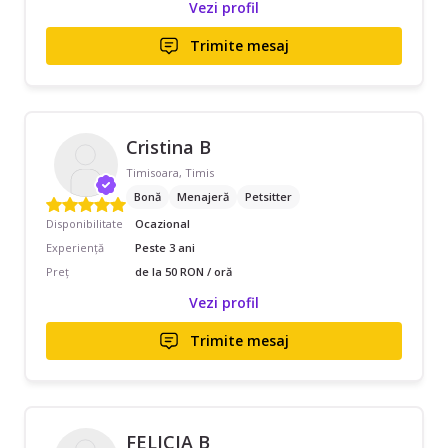
Vezi profil
Trimite mesaj
Cristina B
Timisoara, Timis
Bonă
Menajeră
Petsitter
Disponibilitate
Ocazional
Experiență
Peste 3 ani
Preț
de la 50 RON / oră
Vezi profil
Trimite mesaj
FELICIA B