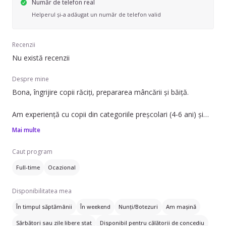
Număr de telefon real
Helperul și-a adăugat un număr de telefon valid
Recenzii
Nu există recenzii
Despre mine
Bona, îngrijire copii răciți, prepararea mâncării și băiță.
Am experiență cu copii din categoriile preșcolari (4-6 ani) și
școlari (6+ ani), iar vârstele copiilor pentru care pot oferi
Mai multe
îngrijire sunt între 1-3 ani, 4-7 ani, 8-12 ani și 12+.
Caut program
Full-time
Ocazional
Disponibilitatea mea
În timpul săptămânii
În weekend
Nunți/Botezuri
Am mașină
Sărbători sau zile libere stat
Disponibil pentru călătorii de concediu