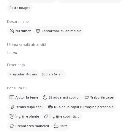
Peste noapte
Despre mine
Nu fumez
Confortabil cu animalele
Ultima școală absolvită
Liceu
Experiență
Preșcolari 4-6 ani
Școlari 6+ ani
Pot ajuta cu
Ajutor la teme
Să adoarmă copilul
Treburile casei
Strâns după copil
Dus-adus copiii cu mașina personală
Îngrijire plante
Îngrijire copii răciți
Prepararea mâncării
Băiță