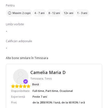
Pentru
Maxim 2 copii
4 - 7 ani
8 - 12 ani
12+ ani
1 - 3 ani
Limbi vorbite
-
Calificări adiționale
-
Alte bone similare în Timisoara
Camelia Maria D
Timisoara, Timis
Bonă
Disponibilitate
Full-time, Part-time, Ocazional
Experiență
Peste 7 ani
Preț
de la 2850 RON / lună, de la 60 RON / oră