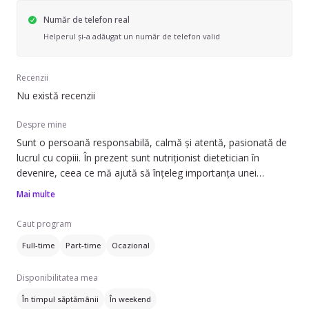
Număr de telefon real
Helperul și-a adăugat un număr de telefon valid
Recenzii
Nu există recenzii
Despre mine
Sunt o persoană responsabilă, calmă și atentă, pasionată de
lucrul cu copiii. În prezent sunt nutriționist dietetician în
devenire, ceea ce mă ajută să înțeleg importanța unei
alimentații echilibrate și a unui stil de viață sănătos încă de la
Mai multe
vârste fragede.
Caut program
Am mai avut grijă de copii și mă simt confortabil în acest rol,
Full-time
Part-time
Ocazional
însă sunt la început de drum și îmi doresc să mă dezvolt cât
mai mult în acest domeniu. Sunt răbdătoare, empatică și
Disponibilitatea mea
implicată, iar siguranța și bunăstarea copilului sunt prioritățile
mele. Pot ajuta la pregătirea meselor, activități educative și
În timpul săptămânii
În weekend