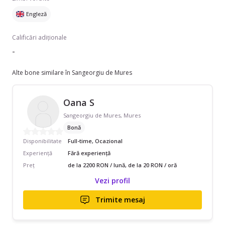
Engleză
Calificări adiționale
-
Alte bone similare în Sangeorgiu de Mures
Oana S
Sangeorgiu de Mures, Mures
Bonă
Disponibilitate
Full-time, Ocazional
Experiență
Fără experiență
Preț
de la 2200 RON / lună, de la 20 RON / oră
Vezi profil
Trimite mesaj