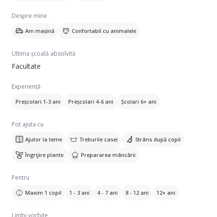
recreative, teme și respectarea programului zilnic.
Despre mine
Îmi doresc să ofer un mediu cald, sigur și plin de energie
Am mașină
Confortabil cu animalele
pozitivă pentru cei mici.
Ultima școală absolvită
Facultate
Experiență
Preșcolari 1-3 ani
Preșcolari 4-6 ani
Școlari 6+ ani
Pot ajuta cu
Ajutor la teme
Treburile casei
Strâns după copil
Îngrijire plante
Prepararea mâncării
Pentru
Maxim 1 copil
1 - 3 ani
4 - 7 ani
8 - 12 ani
12+ ani
Limbi vorbite