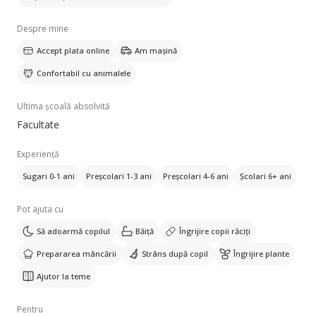
Despre mine
Accept plata online
Am mașină
Confortabil cu animalele
Ultima școală absolvită
Facultate
Experiență
Sugari 0-1 ani
Preșcolari 1-3 ani
Preșcolari 4-6 ani
Școlari 6+ ani
Pot ajuta cu
Să adoarmă copilul
Băiță
Îngrijire copii răciți
Prepararea mâncării
Strâns după copil
Îngrijire plante
Ajutor la teme
Pentru