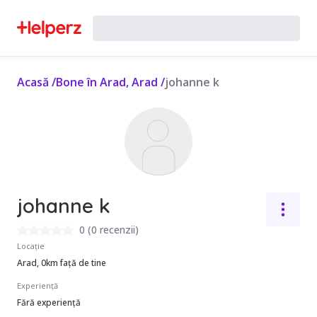
Acasă
/
Bone în Arad, Arad
/
johanne k
johanne k
0
(
0 recenzii
)
Locație
Arad, 0km față de tine
Experiență
Fără experiență