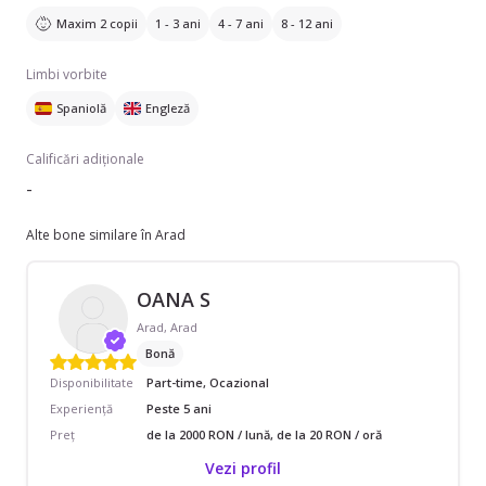
Maxim 2 copii
1 - 3 ani
4 - 7 ani
8 - 12 ani
Limbi vorbite
Spaniolă
Engleză
Calificări adiționale
-
Alte bone similare în Arad
OANA S
Arad, Arad
Bonă
Disponibilitate
Part-time, Ocazional
Experiență
Peste 5 ani
Preț
de la 2000 RON / lună, de la 20 RON / oră
Vezi profil