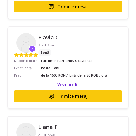
Trimite mesaj
Flavia C
Arad, Arad
Bonă
Disponibilitate
Full-time, Part-time, Ocazional
Experiență
Peste 5 ani
Preț
de la 1500 RON / lună, de la 30 RON / oră
Vezi profil
Trimite mesaj
Liana F
Arad, Arad