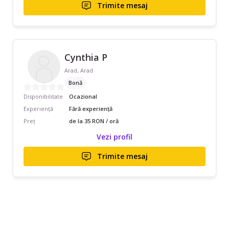
Trimite mesaj
Cynthia P
Arad, Arad
Bonă
Disponibilitate
Ocazional
Experiență
Fără experiență
Preț
de la 35 RON / oră
Vezi profil
Trimite mesaj