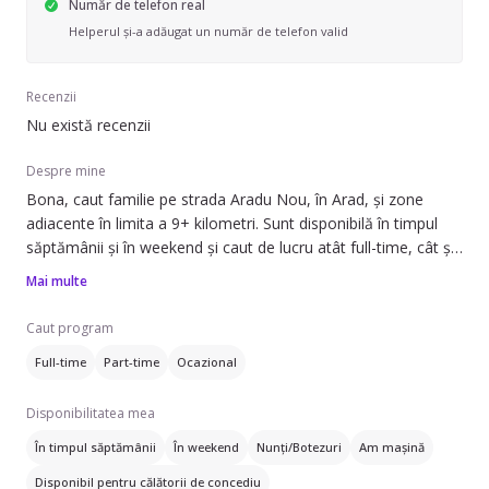
Număr de telefon real
Helperul și-a adăugat un număr de telefon valid
Recenzii
Nu există recenzii
Despre mine
Bona, caut familie pe strada Aradu Nou, în Arad, și zone
adiacente în limita a 9+ kilometri. Sunt disponibilă în timpul
săptămânii și în weekend și caut de lucru atât full-time, cât și
part-time sau ocazional.
Mai multe
Pot să ofer ajutor cu: adormirea copilului, băiță, îngrijirea
Caut program
copiilor răciți, prepararea mâncării, strânsul după copil,
Full-time
Part-time
Ocazional
îngrijirea plantelor și ajutor la teme. Am experiență cu copii
din categoriile: sugari (0-1 ani), preșcolari (1-3 ani, 4-6 ani) și
Disponibilitatea mea
școlari (6+ ani). De asemenea, pot îngriji copii cu vârste între
1 și 12 ani.
În timpul săptămânii
În weekend
Nunți/Botezuri
Am mașină
Disponibil pentru călătorii de concediu
Vorbesesc engleză și spaniolă.