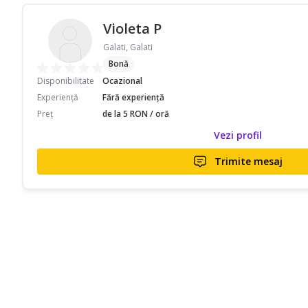
Violeta P
Galati, Galati
Bonă
Disponibilitate
Ocazional
Experiență
Fără experiență
Preț
de la 5 RON / oră
Vezi profil
Trimite mesaj