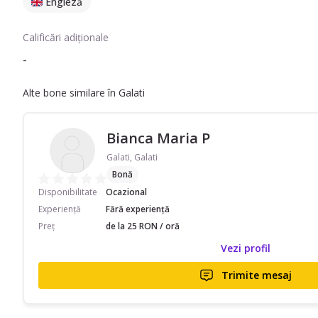
Engleză
Calificări adiționale
-
Alte bone similare în Galati
Bianca Maria P
Galati, Galati
Bonă
Disponibilitate
Ocazional
Experiență
Fără experiență
Preț
de la 25 RON / oră
Vezi profil
Trimite mesaj