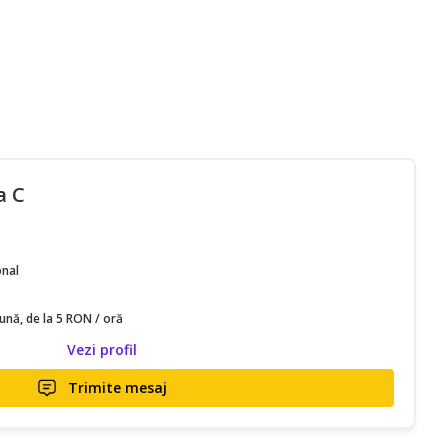
a C
onal
lună, de la 5 RON / oră
Vezi profil
Trimite mesaj