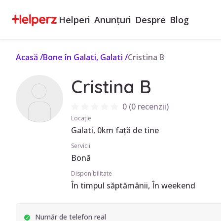
Helperi
Anunțuri
Despre
Blog
Acasă
/
Bone în Galati, Galati
/
Cristina B
Cristina B
0
(
0 recenzii
)
Locație
Galati, 0km față de tine
Servicii
Bonă
Disponibilitate
În timpul săptămânii, În weekend
Număr de telefon real