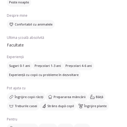
Peste noapte
Despre mine
Confortabil cu animalele
Ultima școală absolvită
Facultate
Experiență
Sugari 0-1 ani
Preșcolari 1-3 ani
Preșcolari 4-6 ani
Experiență cu copii cu probleme în dezvoltare
Pot ajuta cu
Îngrijire copii răciți
Prepararea mâncării
Băiță
Treburile casei
Strâns după copil
Îngrijire plante
Pentru