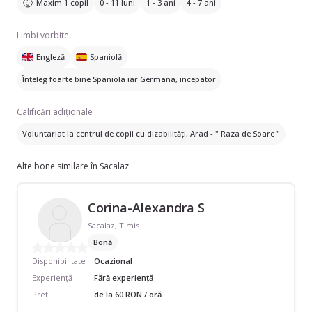
Maxim 1 copil
0 - 11 luni
1 - 3 ani
4 - 7 ani
Limbi vorbite
Engleză
Spaniolă
Înțeleg foarte bine Spaniola iar Germana, incepator
Calificări adiționale
Voluntariat la centrul de copii cu dizabilități, Arad - " Raza de Soare "
Alte bone similare în Sacalaz
Corina-Alexandra S
Sacalaz, Timis
Bonă
Disponibilitate
Ocazional
Experiență
Fără experiență
Preț
de la 60 RON / oră