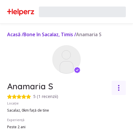
Acasă
/
Bone în Sacalaz, Timis
/
Anamaria S
Anamaria S
5
(
1 recenzii
)
Locație
Sacalaz, 0km față de tine
Experiență
Peste 2 ani