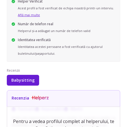
Helper Verificat
Acest profil a fost verificat de echipa noastră printr-un interviu.
Află mai multe
Număr de telefon real
Helperul și-a adăugat un număr de telefon valid
Identitatea verificată
Identitatea acestei persoane a fost verificată cu ajutorul
buletinului/pașaportului.
Recenzii
Babysitting
Recenzia
Punctual/ă
Responsabil/ă
Blând/ă
Andra are experiență în îngrijirea copiilor, în special a copiilor cu
Pentru a vedea profilul complet al helperului, te
dizabilități, dobândită prin activitatea de voluntariat într-un