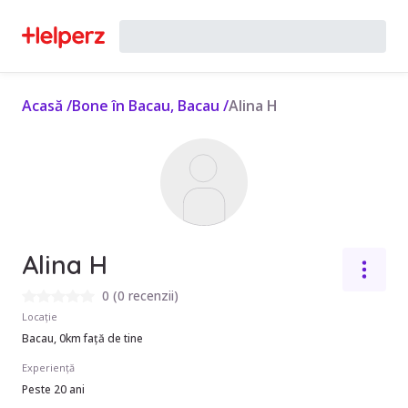
Acasă
/
Bone în Bacau, Bacau
/
Alina H
Alina H
0
(
0 recenzii
)
Locație
Bacau, 0km față de tine
Experiență
Peste 20 ani