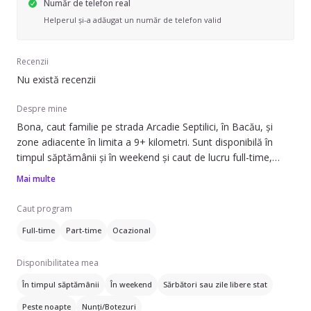
Număr de telefon real
Helperul și-a adăugat un număr de telefon valid
Recenzii
Nu există recenzii
Despre mine
Bona, caut familie pe strada Arcadie Septilici, în Bacău, și
zone adiacente în limita a 9+ kilometri. Sunt disponibilă în
timpul săptămânii și în weekend și caut de lucru full-time,
part-time sau ocazional.
Mai multe
Pot să ofer ajutor cu: îngrijirea copiilor, inclusiv să adoarmă
Caut program
copilul, băiță, îngrijire copii răciți, pregătirea mâncării și strâns
Full-time
Part-time
Ocazional
după copil. Am experiență de 20 de ani în domeniu și pot
avea grijă de sugari (0-1 ani), preșcolari (1-6 ani) și școlari (6+
Disponibilitatea mea
ani).
În timpul săptămânii
În weekend
Sărbători sau zile libere stat
De asemenea, pot ajuta cu treburile casei și îngrijirea
Peste noapte
Nunți/Botezuri
plantelor. Sunt o persoană dedicată și responsabilă, gata să