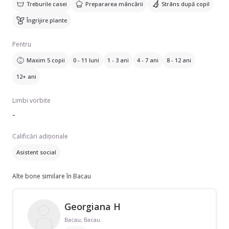
Treburile casei
Prepararea mâncării
Strâns după copil
Îngrijire plante
Pentru
Maxim 5 copii
0 - 11 luni
1 - 3 ani
4 - 7 ani
8 - 12 ani
12+ ani
Limbi vorbite
-
Calificări adiționale
Asistent social
Alte bone similare în Bacau
Georgiana H
Bacau, Bacau