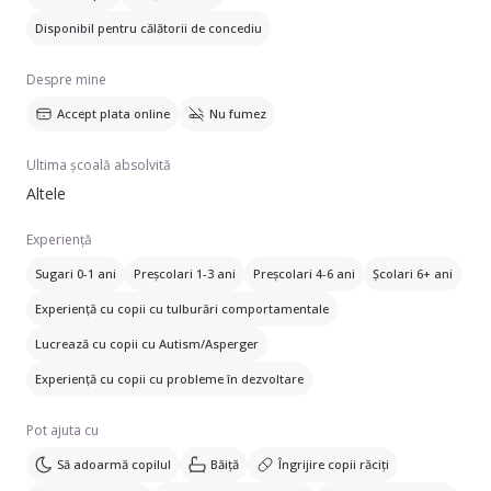
sprijine familia în nevoile zilnice.
Disponibil pentru călătorii de concediu
Despre mine
Accept plata online
Nu fumez
Ultima școală absolvită
Altele
Experiență
Sugari 0-1 ani
Preșcolari 1-3 ani
Preșcolari 4-6 ani
Școlari 6+ ani
Experiență cu copii cu tulburări comportamentale
Lucrează cu copii cu Autism/Asperger
Experiență cu copii cu probleme în dezvoltare
Pot ajuta cu
Să adoarmă copilul
Băiță
Îngrijire copii răciți