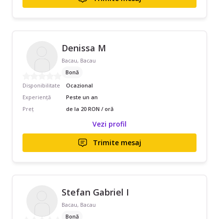
Denissa M
Bacau, Bacau
Bonă
Disponibilitate
Ocazional
Experiență
Peste un an
Preț
de la 20 RON / oră
Vezi profil
Trimite mesaj
Stefan Gabriel I
Bacau, Bacau
Bonă