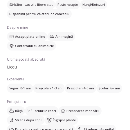
Sărbători sau zile libere stat
Peste noapte
Nunți/Botezuri
Vorbesesc engleză, franceză și turcă. De asemenea, am
certificări ca vânzător alimentar, bonă, menaj și îngrijire
Disponibil pentru călătorii de concediu
vârstnici în Elveția.
Despre mine
Accept plata online
Am mașină
Confortabil cu animalele
Ultima școală absolvită
Liceu
Experiență
Sugari 0-1 ani
Preșcolari 1-3 ani
Preșcolari 4-6 ani
Școlari 6+ ani
Pot ajuta cu
Băiță
Treburile casei
Prepararea mâncării
Strâns după copil
Îngrijire plante
Dus-adus copiii cu mașina personală
Să adoarmă copilul