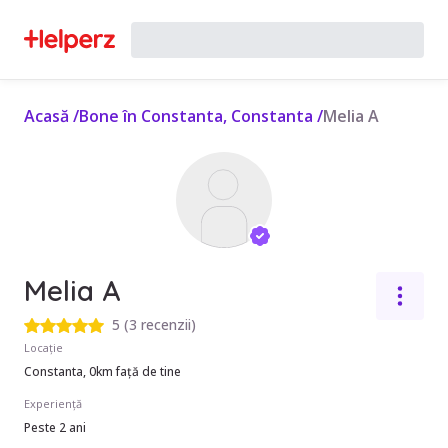
Acasă
/
Bone în Constanta, Constanta
/
Melia A
Melia A
5
(
3 recenzii
)
Locație
Constanta, 0km față de tine
Experiență
Peste 2 ani