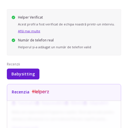
Helper Verificat
Acest profil a fost verificat de echipa noastră printr-un interviu.
Află mai multe
Număr de telefon real
Helperul și-a adăugat un număr de telefon valid
Recenzii
Babysitting
Recenzia
Punctual/ă
Responsabil/ă
Blând/ă
Adaptabil/ă
Melia are experiență în îngrijirea copiilor, fiind apreciată pentru
atenția și afecțiunea cu care tratează fiecare copil în parte,
adaptându-se la nevoile lor diverse. A lucrat în Belgia cu copii