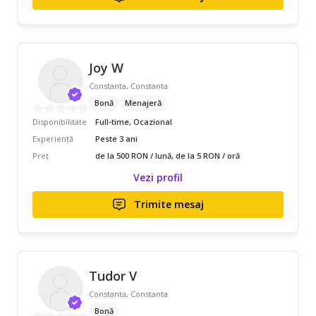
Joy W
Constanta, Constanta
Bonă
Menajeră
Disponibilitate
Full-time, Ocazional
Experiență
Peste 3 ani
Preț
de la 500 RON / lună, de la 5 RON / oră
Vezi profil
Trimite mesaj
Tudor V
Constanta, Constanta
Bonă