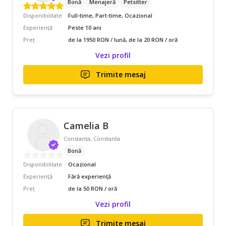
Bonă
Menajeră
Petsitter
Disponibilitate
Full-time, Part-time, Ocazional
Experiență
Peste 10 ani
Preț
de la 1950 RON / lună, de la 20 RON / oră
Vezi profil
Trimite mesaj
Camelia B
Constanta, Constanta
Bonă
Disponibilitate
Ocazional
Experiență
Fără experiență
Preț
de la 50 RON / oră
Vezi profil
Trimite mesaj