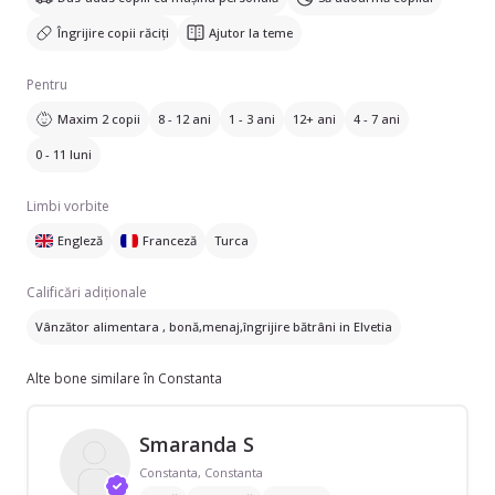
Îngrijire copii răciți
Ajutor la teme
Pentru
Maxim 2 copii
8 - 12 ani
1 - 3 ani
12+ ani
4 - 7 ani
0 - 11 luni
Limbi vorbite
Engleză
Franceză
Turca
Calificări adiționale
Vânzător alimentara , bonă,menaj,îngrijire bătrâni in Elvetia
Alte bone similare în Constanta
Smaranda S
Constanta, Constanta