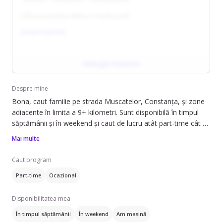
O/Îl recomand pe Melia A. Foarte profi!
Citește mai mult
Adaugă recenzie
Despre mine
Bona, caut familie pe strada Muscatelor, Constanța, și zone
adiacente în limita a 9+ kilometri. Sunt disponibilă în timpul
săptămânii și în weekend și caut de lucru atât part-time cât și
ocazional.
Mai multe
Pot să ofer ajutor cu: băiță, treburile casei, prepararea
Caut program
mâncării, strâns după copil, îngrijire plante, dus-adus copiii cu
Part-time
Ocazional
mașina personală, să adoarmă copilul și îngrijire copii răciți.
Am experiență de 2 ani în domeniu și mă pot ocupa de copii
Disponibilitatea mea
din categorii diverse: sugari (0-1 an), preșcolari (1-3 ani) și
copii mai mari (4-12 ani).
În timpul săptămânii
În weekend
Am mașină