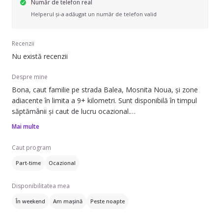
Număr de telefon real
Helperul și-a adăugat un număr de telefon valid
Recenzii
Nu există recenzii
Despre mine
Bona, caut familie pe strada Balea, Mosnita Noua, și zone
adiacente în limita a 9+ kilometri. Sunt disponibilă în timpul
săptămânii și caut de lucru ocazional.
Mai multe
Pot să ofer ajutor cu: băiță, să adoarmă copilul, prepararea
mâncării, strâns după copil, îngrijire plante și dus-adus copiii
Caut program
cu mașina personală. Am experiență de 4 ani în îngrijirea
Part-time
Ocazional
copiilor, având grijă de sugari între 0 și 11 luni.
Disponibilitatea mea
Vorbesesc limba franceză, germană și italiană. Dacă aveți
nevoie de un ajutor de încredere pentru micuțul
În weekend
Am mașină
Peste noapte
dumneavoastră, nu ezitați să mă contactați.