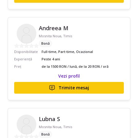
Andreea M
Mosnita Noua, Timis
Bonă
Disponibilitate
Full-time, Part-time, Ocazional
Experiență
Peste 4 ani
Preț
de la 1500 RON / lună, de la 20 RON / oră
Vezi profil
Trimite mesaj
Lubna S
Mosnita Noua, Timis
Bonă