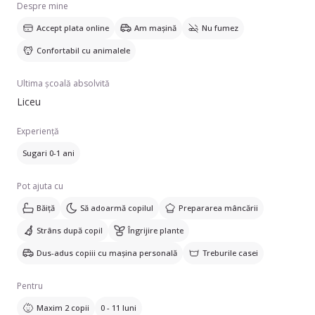
Despre mine
Accept plata online
Am mașină
Nu fumez
Confortabil cu animalele
Ultima școală absolvită
Liceu
Experiență
Sugari 0-1 ani
Pot ajuta cu
Băiță
Să adoarmă copilul
Prepararea mâncării
Strâns după copil
Îngrijire plante
Dus-adus copiii cu mașina personală
Treburile casei
Pentru
Maxim 2 copii
0 - 11 luni