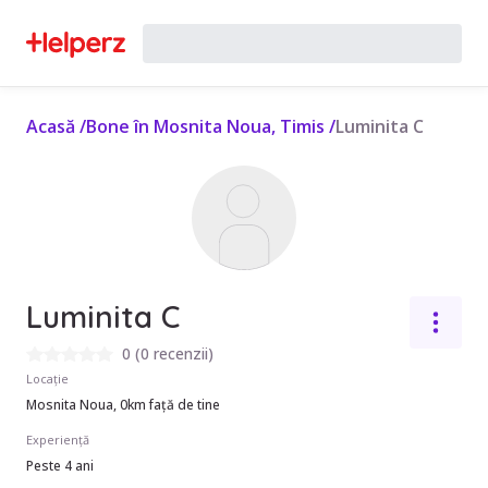
Acasă
/
Bone în Mosnita Noua, Timis
/
Luminita C
Luminita C
0
(
0 recenzii
)
Locație
Mosnita Noua, 0km față de tine
Experiență
Peste 4 ani