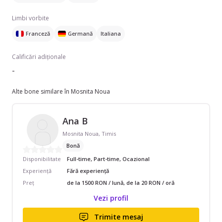
Limbi vorbite
Franceză
Germană
Italiana
Calificări adiționale
-
Alte bone similare în Mosnita Noua
Ana B
Mosnita Noua, Timis
Bonă
Disponibilitate
Full-time, Part-time, Ocazional
Experiență
Fără experiență
Preț
de la 1500 RON / lună, de la 20 RON / oră
Vezi profil
Trimite mesaj