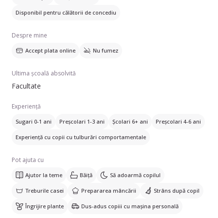
licența la Facultatea de Litere. Dacă aveți nevoie de un ajutor
Disponibil pentru călătorii de concediu
de încredere pentru micuții dumneavoastră, nu ezitați să mă
Despre mine
Accept plata online
Nu fumez
Ultima școală absolvită
Facultate
Experiență
Sugari 0-1 ani
Preșcolari 1-3 ani
Școlari 6+ ani
Preșcolari 4-6 ani
Experiență cu copii cu tulburări comportamentale
Pot ajuta cu
Ajutor la teme
Băiță
Să adoarmă copilul
Treburile casei
Prepararea mâncării
Strâns după copil
Îngrijire plante
Dus-adus copiii cu mașina personală