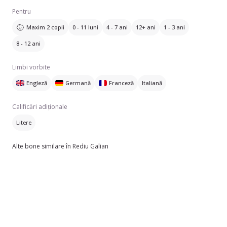
Pentru
Maxim 2 copii
0 - 11 luni
4 - 7 ani
12+ ani
1 - 3 ani
8 - 12 ani
Limbi vorbite
Engleză
Germană
Franceză
Italiană
Calificări adiționale
Litere
Alte bone similare în Rediu Galian