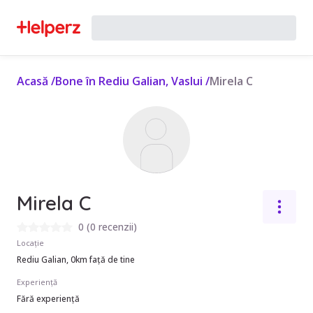
Acasă
/
Bone în Rediu Galian, Vaslui
/
Mirela C
Mirela C
0
(
0 recenzii
)
Locație
Rediu Galian, 0km față de tine
Experiență
Fără experiență