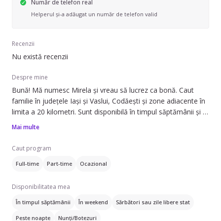
Număr de telefon real
Helperul și-a adăugat un număr de telefon valid
Recenzii
Nu există recenzii
Despre mine
Bună! Mă numesc Mirela și vreau să lucrez ca bonă. Caut
familie în județele Iași și Vaslui, Codăești și zone adiacente în
limita a 20 kilometri. Sunt disponibilă în timpul săptămânii și în
weekend și caut de lucru full-time, part-time sau ocazional.
Mai multe
Pot să ofer ajutor cu: băiță, să adoarmă copilul, strâns după
Caut program
copil, prepararea mâncării, ajutor la teme și îngrijire plante.
Full-time
Part-time
Ocazional
Lucrez cu copii din următoarele categorii: sugari (0-1 ani),
preșcolari (1-3 ani), preșcolari (4-6 ani) și școlari (6+ ani). Pot
Disponibilitatea mea
îngriji copii cu vârste între 0 - 11 luni, 1 - 3 ani, 4 - 7 ani, 8 - 12
ani și 12+ ani.
În timpul săptămânii
În weekend
Sărbători sau zile libere stat
Peste noapte
Nunți/Botezuri
Vorbesc engleză, germană și franceză, iar eu am obținut