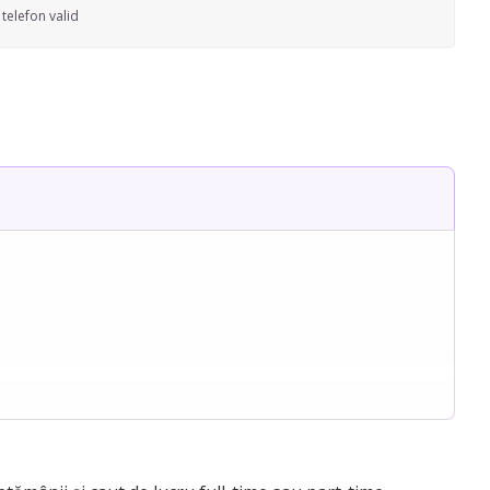
telefon valid
e, firma s-a inchis si a ramas fara job de cateva luni.
ații la limba romana copiilor de liceu.
nevoilor unei familii.