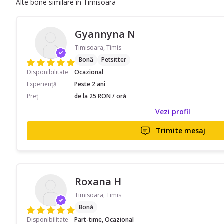
Alte bone similare în Timisoara
Gyannyna N
Timisoara, Timis
Bonă
Petsitter
Disponibilitate
Ocazional
Experiență
Peste 2 ani
Preț
de la 25 RON / oră
Vezi profil
Trimite mesaj
Roxana H
Timisoara, Timis
Bonă
Disponibilitate
Part-time, Ocazional