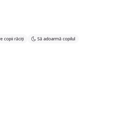
re copii răciți
Să adoarmă copilul