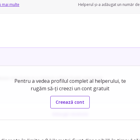
ă mai multe
Helperul și-a adăugat un număr de 
aza voie buna si o mimică a feței foarte expresivă.
Pentru a vedea profilul complet al helperului, te
rugăm să-ți creezi un cont gratuit
 cifre si contracte si acesta i-a fost meseria timp de 20 ani. Din pacat
Creează cont
ită, foarte stabilă și de bază, cunoaște 3 limbi străine, a oferit medit
Adaugă recenzie
 activ la dezvoltarea acestuia, fiind dispusa sa invete si sa se adapteze 
ea si compatibilitatea atunci cand alege colaborarea potrivita.