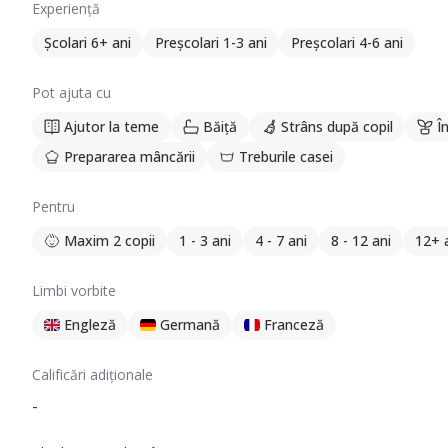
Experiență
Școlari 6+ ani
Preșcolari 1-3 ani
Preșcolari 4-6 ani
Pot ajuta cu
Ajutor la teme
Băiță
Strâns după copil
Î
Prepararea mâncării
Treburile casei
Pentru
Maxim 2 copii
1 - 3 ani
4 - 7 ani
8 - 12 ani
12+ 
Limbi vorbite
Engleză
Germană
Franceză
Calificări adiționale
-