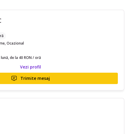
C
ră
time, Ocazional
 lună, de la 40 RON / oră
Vezi profil
Trimite mesaj