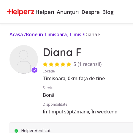
Helperi
Anunțuri
Despre
Blog
Acasă
/
Bone în Timisoara, Timis
/
Diana F
Diana F
5
(
1 recenzii
)
Locație
Timisoara, 0km față de tine
Servicii
Bonă
Disponibilitate
În timpul săptămânii, În weekend
Helper Verificat