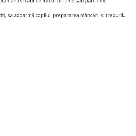
ptămânii și caut de lucru full-time sau part-time.
ăciți, să adoarmă copilul, prepararea mâncării și treburile
u copii pe care i-am crescut singura.