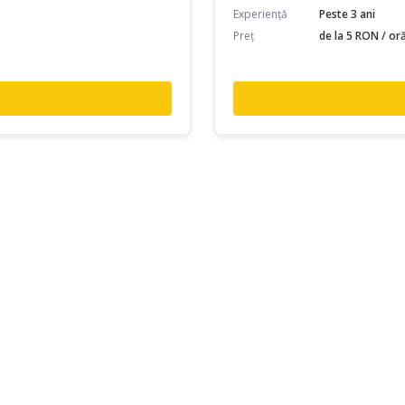
Experiență
Peste 3 ani
Preț
de la 5 RON / or