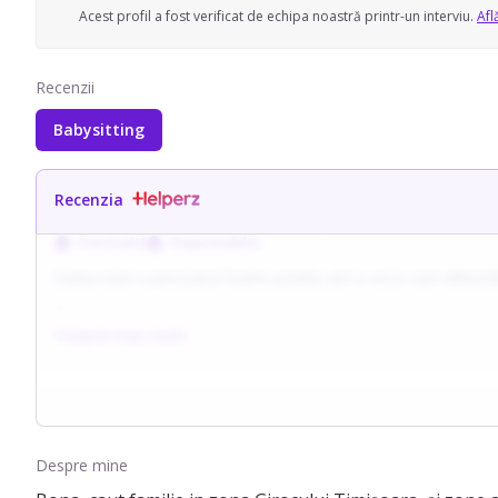
Acest profil a fost verificat de echipa noastră printr-un interviu.
Afl
Recenzii
Babysitting
Recenzia
Punctual/ă
Responsabil/ă
Diana este o persoana foarte joviala, are o voce care deborde
Fostul ei job a fost de business account administrator, lucra cu
Citește mai mult
Este o persoană cu studii superioare, cu o etică a muncii deoseb
Isi doreste sa se implice in educatia unui copil si sa contribuie
Pentru ea primeaza respectul reciproc, comunicarea, inteleger
Despre mine