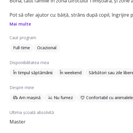
Bona, caut familie in zona Girocului Timișoara, și zone a
Pot să ofer ajutor cu: băiță, strâns după copil, îngrijire
casei.
Mai multe
Am experiență cu preșcolari (1-6 ani) și școlari (6+ ani
Caut program
Full-time
Ocazional
Disponibilitatea mea
În timpul săptămânii
În weekend
Sărbători sau zile liber
Despre mine
Am mașină
Nu fumez
Confortabil cu animalele
Ultima școală absolvită
Master