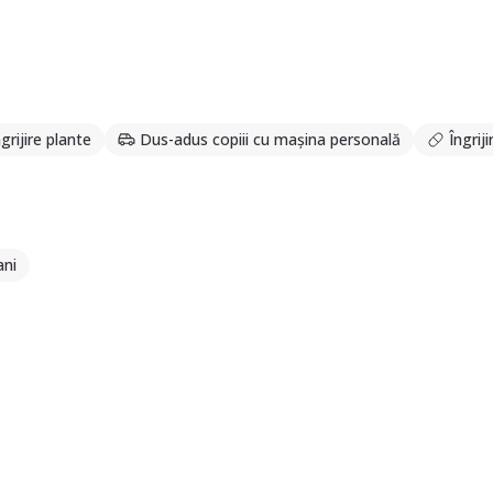
ngrijire plante
Dus-adus copiii cu mașina personală
Îngriji
ani