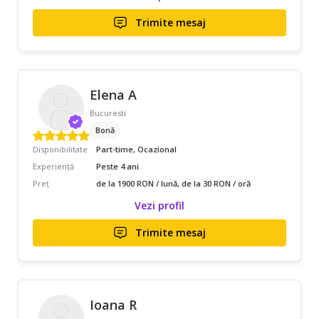
Trimite mesaj
Elena A
Bucuresti
Bonă
Disponibilitate
Part-time, Ocazional
Experiență
Peste 4 ani
Preț
de la 1900 RON / lună, de la 30 RON / oră
Vezi profil
Trimite mesaj
Ioana R