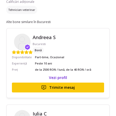
Calificări adiționale
Tehnician veterinar
Alte bone similare în Bucuresti
Andreea S
Bucuresti
Bonă
Disponibilitate
Part-time, Ocazional
Experiență
Peste 10 ani
Preț
de la 2500 RON / lună, de la 40 RON / oră
Vezi profil
Trimite mesaj
Iulia C