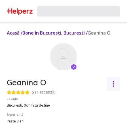
Acasă
/
Bone în Bucuresti, Bucuresti
/
Geanina O
Geanina O
5
(
1 recenzii
)
Locație
Bucuresti, 0km față de tine
Experiență
Peste 3 ani