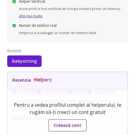
Helper Verificat
Acest profil a fost verificat de echipa noastră printr-un interviu.
Află mai multe
Număr de telefon real
Helperul și-a adăugat un număr de telefon valid
Recenzii
Babysitting
Recenzia
Punctual/ă
Responsabil/ă
Blând/ă
Adaptabil/ă
Cu experiență solidă în multinaționale, Geanina vrea sa isi
Pentru a vedea profilul complet al helperului, te
urmeze pasiunea de a lucra cu copiii și animalele pentru care
rugăm să-ți creezi un cont gratuit
are lipici. A finalizat in urma cu cativa ani un curs de babysitter in
Citește mai mult
care au fost incluse si notiuni de prim ajutor si s-a inscris din
Creează cont
toamna la un modul de psiho-pedagogie.