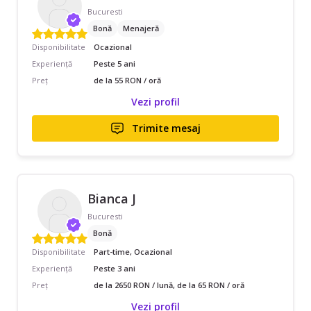
Bucuresti
Bonă
Menajeră
Disponibilitate
Ocazional
Experiență
Peste 5 ani
Preț
de la 55 RON / oră
Vezi profil
Trimite mesaj
Bianca J
Bucuresti
Bonă
Disponibilitate
Part-time, Ocazional
Experiență
Peste 3 ani
Preț
de la 2650 RON / lună, de la 65 RON / oră
Vezi profil