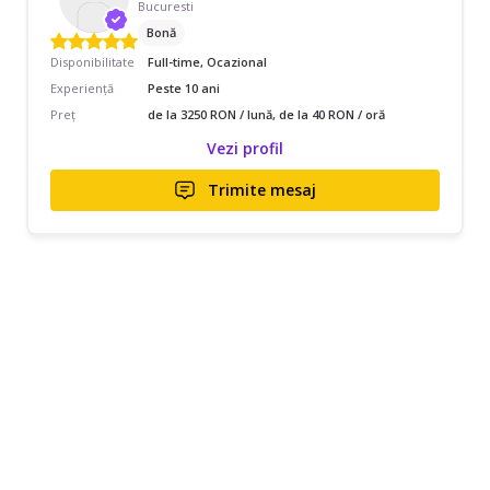
Bucuresti
Bonă
Disponibilitate
Full-time, Ocazional
Experiență
Peste 10 ani
Preț
de la 3250 RON / lună, de la 40 RON / oră
Vezi profil
Trimite mesaj