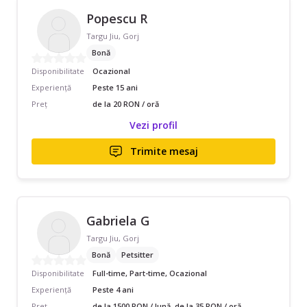
Popescu R
Targu Jiu, Gorj
Bonă
Disponibilitate
Ocazional
Experiență
Peste 15 ani
Preț
de la 20 RON / oră
Vezi profil
Trimite mesaj
Gabriela G
Targu Jiu, Gorj
Bonă
Petsitter
Disponibilitate
Full-time, Part-time, Ocazional
Experiență
Peste 4 ani
Preț
de la 1500 RON / lună, de la 35 RON / oră