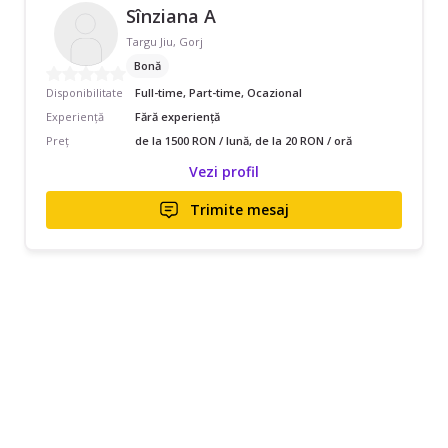
Sînziana A
Targu Jiu, Gorj
Bonă
Disponibilitate
Full-time, Part-time, Ocazional
Experiență
Fără experiență
Preț
de la 1500 RON / lună, de la 20 RON / oră
Vezi profil
Trimite mesaj