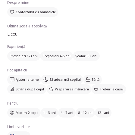
Despre mine
sau doriți mai multe detalii, sunt aici să vă ajut.
Confortabil cu animalele
Ultima școală absolvită
Liceu
Experiență
Preșcolari 1-3 ani
Preșcolari 4-6 ani
Școlari 6+ ani
Pot ajuta cu
Ajutor la teme
Să adoarmă copilul
Băiță
Strâns după copil
Prepararea mâncării
Treburile casei
Pentru
Maxim 2 copii
1 - 3 ani
4 - 7 ani
8 - 12 ani
12+ ani
Limbi vorbite