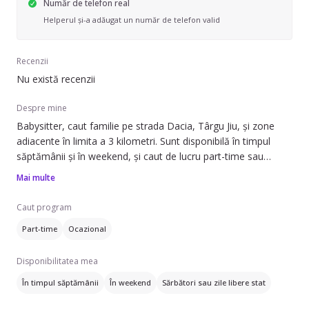
Număr de telefon real
Helperul și-a adăugat un număr de telefon valid
Recenzii
Nu există recenzii
Despre mine
Babysitter, caut familie pe strada Dacia, Târgu Jiu, și zone
adiacente în limita a 3 kilometri. Sunt disponibilă în timpul
săptămânii și în weekend, și caut de lucru part-time sau
ocazional.
Mai multe
Pot să ofer ajutor cu: îngrijirea copiilor, inclusiv la categoria
Caut program
micilor preșcolari (1-3 ani), preșcolari mari (4-7 ani) și școlari
Part-time
Ocazional
(8-12 ani). De asemenea, pot ajuta cu teme, pot să pun copiii
la somn, să-i îmbăiez, să curăț după copii, să pregătesc
Disponibilitatea mea
mâncare și să fac unele treburile gospodărești.
În timpul săptămânii
În weekend
Sărbători sau zile libere stat
Vorbesec engleză, ceea ce poate fi util pentru comunicarea
cu copiii sau pentru ajutorul școlăresc. Dacă aveți întrebări