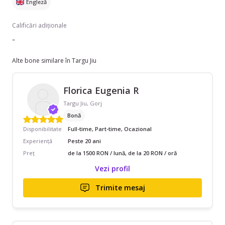
Engleză
Calificări adiționale
-
Alte bone similare în Targu Jiu
Florica Eugenia R
Targu Jiu, Gorj
Bonă
Disponibilitate
Full-time, Part-time, Ocazional
Experiență
Peste 20 ani
Preț
de la 1500 RON / lună, de la 20 RON / oră
Vezi profil
Trimite mesaj