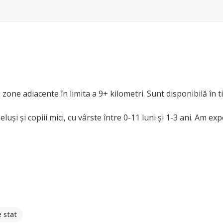
 zone adiacente în limita a 9+ kilometri. Sunt disponibilă în
eluși și copiii mici, cu vârste între 0-11 luni și 1-3 ani. Am ex
rijirea persoanelor cu nevoi speciale. Dacă aveți nevoie de 
e stat