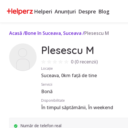
Helperi
Anunțuri
Despre
Blog
Acasă
/
Bone în Suceava, Suceava
/
Plesescu M
Plesescu M
0
(
0 recenzii
)
Locație
Suceava, 0km față de tine
Servicii
Bonă
Disponibilitate
În timpul săptămânii, În weekend
Număr de telefon real