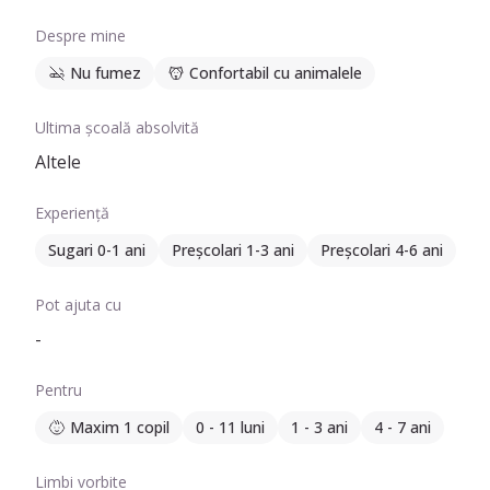
Despre mine
Nu fumez
Confortabil cu animalele
Ultima școală absolvită
Altele
Experiență
Sugari 0-1 ani
Preșcolari 1-3 ani
Preșcolari 4-6 ani
Pot ajuta cu
-
Pentru
Maxim 1 copil
0 - 11 luni
1 - 3 ani
4 - 7 ani
Limbi vorbite