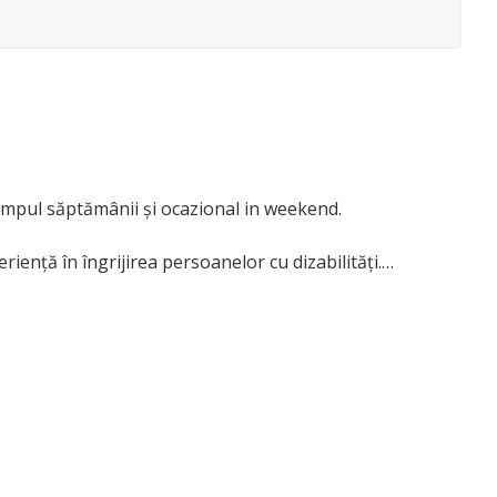
 timpul săptămânii și ocazional in weekend.
periență în îngrijirea persoanelor cu dizabilități.
un ajutor de încredere pentru micuțul dumneavoastră,