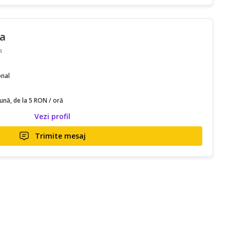
 a
a
onal
lună, de la 5 RON / oră
Vezi profil
Trimite mesaj