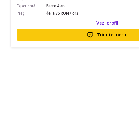
Experiență
Peste 4 ani
Preț
de la 35 RON / oră
Vezi profil
Trimite mesaj