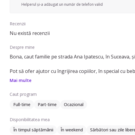
Helperul și-a adăugat un număr de telefon valid
Recenzii
Nu există recenzii
Despre mine
Bona, caut familie pe strada Ana Ipatescu, în Suceava, și
Pot să ofer ajutor cu îngrijirea copiilor, în special cu beb
Sunt asistent medical generalist.
Mai multe
Vorbeșc italiana și am certificate relevante pentru îng
sunt aici să ajut.
Caut program
Full-time
Part-time
Ocazional
Disponibilitatea mea
În timpul săptămânii
În weekend
Sărbători sau zile liber