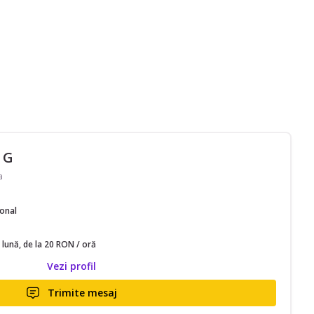
 G
a
ional
 lună, de la 20 RON / oră
Vezi profil
Trimite mesaj