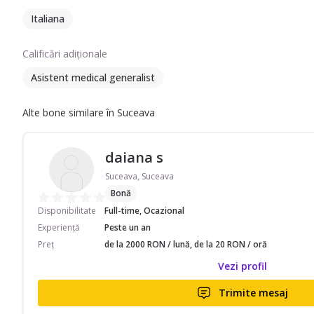
Italiana
Calificări adiționale
Asistent medical generalist
Alte bone similare în Suceava
daiana s
Suceava, Suceava
Bonă
Disponibilitate
Full-time, Ocazional
Experiență
Peste un an
Preț
de la 2000 RON / lună, de la 20 RON / oră
Vezi profil
Trimite mesaj