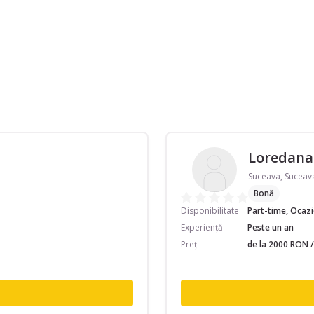
Loredana
Suceava, Suceav
Bonă
Disponibilitate
Part-time, Ocaz
Experiență
Peste un an
Preț
de la 2000 RON /