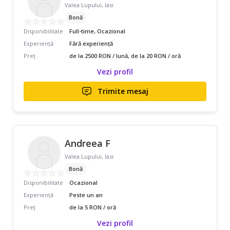
Valea Lupului, Iasi
Bonă
Disponibilitate
Full-time, Ocazional
Experiență
Fără experiență
Preț
de la 2500 RON / lună, de la 20 RON / oră
Vezi profil
Trimite mesaj
Andreea F
Valea Lupului, Iasi
Bonă
Disponibilitate
Ocazional
Experiență
Peste un an
Preț
de la 5 RON / oră
Vezi profil