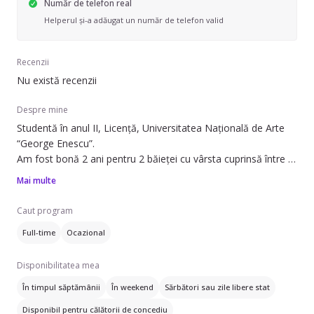
Număr de telefon real
Helperul și-a adăugat un număr de telefon valid
Recenzii
Nu există recenzii
Despre mine
Studentă în anul II, Licență, Universitatea Națională de Arte
“George Enescu”.
Am fost bonă 2 ani pentru 2 băieței cu vârsta cuprinsă între 4-
8 ani.
Mai multe
Pasionată în lucrul cu copiii, disponibilă pentru a lucra cu ei 🤗
Caut program
Full-time
Ocazional
Disponibilitatea mea
În timpul săptămânii
În weekend
Sărbători sau zile libere stat
Disponibil pentru călătorii de concediu