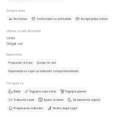
Despre mine
Nu fumez
Confortabil cu animalele
Accept plata online
Ultima școală absolvită
Liceu
Dirijat cor
Experiență
Preșcolari 4-6 ani
Școlari 6+ ani
Experiență cu copii cu tulburări comportamentale
Pot ajuta cu
Băiță
Îngrijire copii răciți
Îngrijire plante
Treburile casei
Ajutor la teme
Să adoarmă copilul
Prepararea mâncării
Strâns după copil