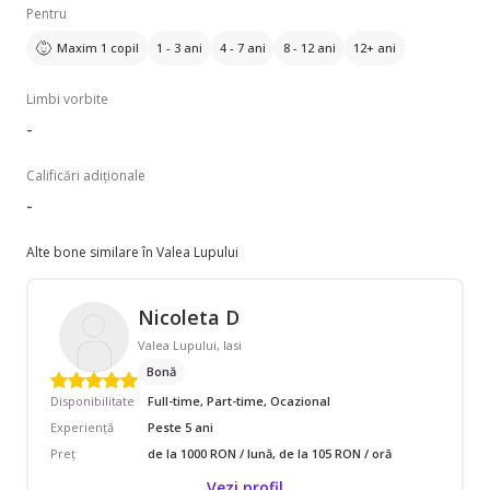
Pentru
Maxim 1 copil
1 - 3 ani
4 - 7 ani
8 - 12 ani
12+ ani
Limbi vorbite
-
Calificări adiționale
-
Alte bone similare în Valea Lupului
Nicoleta D
Valea Lupului, Iasi
Bonă
Disponibilitate
Full-time, Part-time, Ocazional
Experiență
Peste 5 ani
Preț
de la 1000 RON / lună, de la 105 RON / oră
Vezi profil