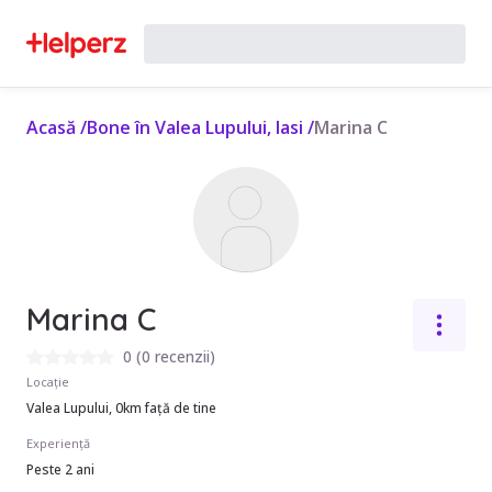
Acasă
/
Bone în Valea Lupului, Iasi
/
Marina C
Marina C
0
(
0 recenzii
)
Locație
Valea Lupului, 0km față de tine
Experiență
Peste 2 ani