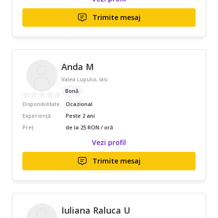
Trimite mesaj
Anda M
Valea Lupului, Iasi
Bonă
Disponibilitate
Ocazional
Experiență
Peste 2 ani
Preț
de la 25 RON / oră
Vezi profil
Trimite mesaj
Iuliana Raluca U