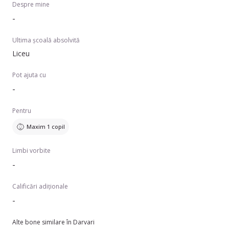
Despre mine
-
Ultima școală absolvită
Liceu
Pot ajuta cu
-
Pentru
Maxim 1 copil
Limbi vorbite
-
Calificări adiționale
-
Alte bone similare în Darvari