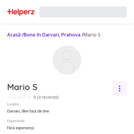
Acasă
/
Bone în Darvari, Prahova
/
Mario S
Mario S
0
(
0 recenzii
)
Locație
Darvari, 0km față de tine
Experiență
Fără experiență