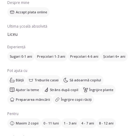
Despre mine
Accept plata online
Ultima școală absolvită
Liceu
Experiență
Sugari 0-1 ani
Preșcolari 1-3 ani
Preșcolari 4-6 ani
Școlari 6+ ani
Pot ajuta cu
Băiță
Treburile casei
Să adoarmă copilul
Ajutor la teme
Strâns după copil
Îngrijire plante
Prepararea mâncării
Îngrijire copii răciți
Pentru
Maxim 2 copii
0 - 11 luni
1 - 3 ani
4 - 7 ani
8 - 12 ani