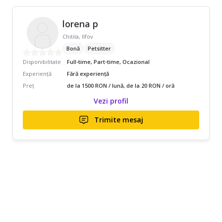
lorena p
Chitila, Ilfov
Bonă
Petsitter
Disponibilitate
Full-time, Part-time, Ocazional
Experiență
Fără experiență
Preț
de la 1500 RON / lună, de la 20 RON / oră
Vezi profil
Trimite mesaj