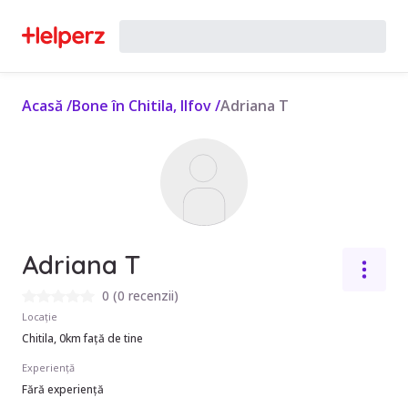
Acasă
/
Bone în Chitila, Ilfov
/
Adriana T
Adriana T
0
(
0 recenzii
)
Locație
Chitila, 0km față de tine
Experiență
Fără experiență