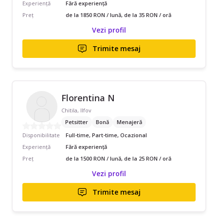
Experiență
Fără experiență
Preț
de la 1850 RON / lună, de la 35 RON / oră
Vezi profil
Trimite mesaj
Florentina N
Chitila, Ilfov
Petsitter
Bonă
Menajeră
Disponibilitate
Full-time, Part-time, Ocazional
Experiență
Fără experiență
Preț
de la 1500 RON / lună, de la 25 RON / oră
Vezi profil
Trimite mesaj