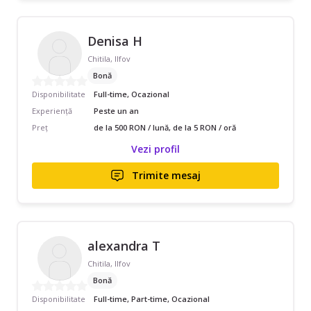
Denisa H
Chitila, Ilfov
Bonă
Disponibilitate
Full-time, Ocazional
Experiență
Peste un an
Preț
de la 500 RON / lună, de la 5 RON / oră
Vezi profil
Trimite mesaj
alexandra T
Chitila, Ilfov
Bonă
Disponibilitate
Full-time, Part-time, Ocazional