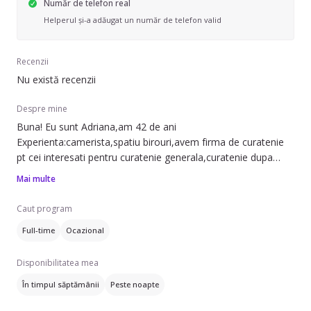
Număr de telefon real
Helperul și-a adăugat un număr de telefon valid
Recenzii
Nu există recenzii
Despre mine
Buna! Eu sunt Adriana,am 42 de ani
Experienta:camerista,spatiu birouri,avem firma de curatenie
pt cei interesati pentru curatenie generala,curatenie dupa
constructor,geamuri,spalat covoare,canapele,saltele,etc
Mai multe
Iuma service srl
Caut program
Full-time
Ocazional
Disponibilitatea mea
În timpul săptămânii
Peste noapte