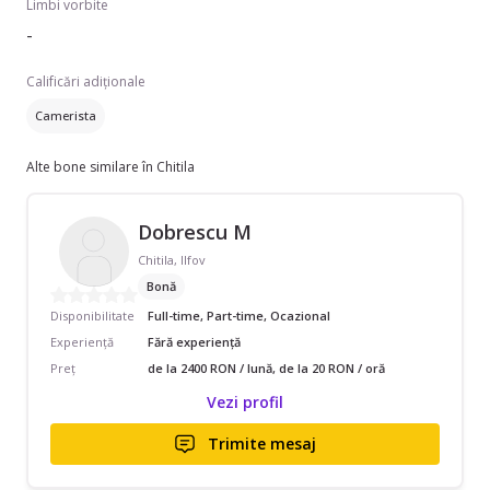
Limbi vorbite
-
Calificări adiționale
Camerista
Alte bone similare în Chitila
Dobrescu M
Chitila, Ilfov
Bonă
Disponibilitate
Full-time, Part-time, Ocazional
Experiență
Fără experiență
Preț
de la 2400 RON / lună, de la 20 RON / oră
Vezi profil
Trimite mesaj